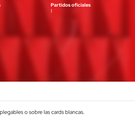
s
Partidos oficiales
1
splegables o sobre las cards blancas.