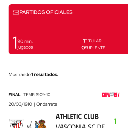
Partidos
PARTIDOS OFICIALES
1
1
90
min.
TITULAR
jugados
0
SUPLENTE
Mostrando
1 resultados.
Athletic
Club
-
FINAL
|
TEMP.
1909-10
Vasconia
20/03/1910
Ondarreta
SC
ATHLETIC CLUB
de
1
San
VASCONIA SC DE
VS