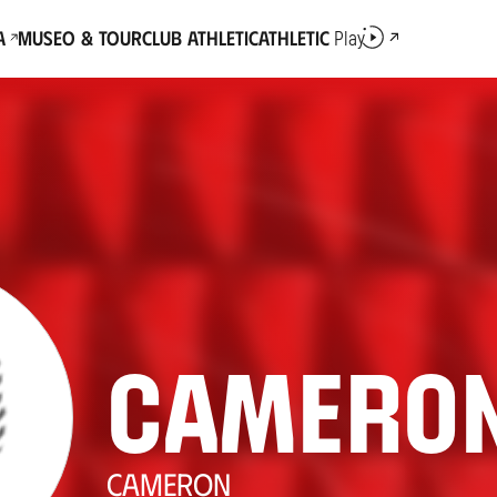
a
Museo & Tour
Club Athletic
Athletic
Play
Todas
all
Camero
CAMERON