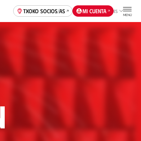
Txoko socios/as
Mi cuenta
ES
MENÚ
n