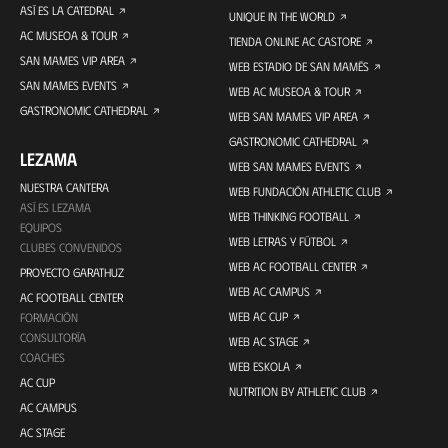
ASÍ ES LA CATEDRAL
UNIQUE IN THE WORLD
AC MUSEOA & TOUR
TIENDA ONLINE AC CASTORE
SAN MAMES VIP AREA
WEB ESTADIO DE SAN MAMÉS
SAN MAMES EVENTS
WEB AC MUSEOA & TOUR
GASTRONOMIC CATHEDRAL
WEB SAN MAMES VIP AREA
GASTRONOMIC CATHEDRAL
LEZAMA
WEB SAN MAMES EVENTS
NUESTRA CANTERA
WEB FUNDACIÓN ATHLETIC CLUB
ASÍ ES LEZAMA
WEB THINKING FOOTBALL
EQUIPOS
WEB LETRAS Y FÚTBOL
CLUBES CONVENIDOS
WEB AC FOOTBALL CENTER
PROYECTO GARATHUZ
WEB AC CAMPUS
AC FOOTBALL CENTER
WEB AC CUP
FORMACIÓN
CONSULTORÍA
WEB AC STAGE
COACHES
WEB ESKOLA
AC CUP
NUTRITION BY ATHLETIC CLUB
AC CAMPUS
AC STAGE