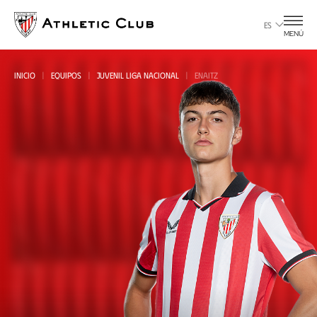
Ir
al
ES
MENÚ
contenido
principal
INICIO
EQUIPOS
JUVENIL LIGA NACIONAL
ENAITZ