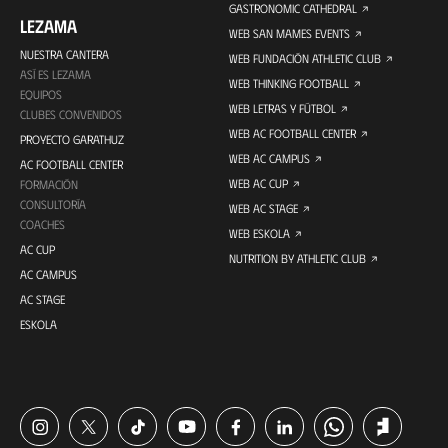
GASTRONOMIC CATHEDRAL
LEZAMA
WEB SAN MAMES EVENTS
NUESTRA CANTERA
WEB FUNDACIÓN ATHLETIC CLUB
ASÍ ES LEZAMA
WEB THINKING FOOTBALL
EQUIPOS
WEB LETRAS Y FÚTBOL
CLUBES CONVENIDOS
WEB AC FOOTBALL CENTER
PROYECTO GARATHUZ
WEB AC CAMPUS
AC FOOTBALL CENTER
WEB AC CUP
FORMACIÓN
CONSULTORÍA
WEB AC STAGE
COACHES
WEB ESKOLA
AC CUP
NUTRITION BY ATHLETIC CLUB
AC CAMPUS
AC STAGE
ESKOLA