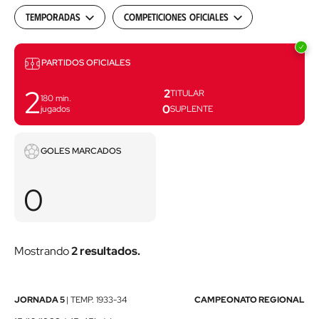
Temporadas
Competiciones oficiales
Partidos
PARTIDOS OFICIALES
2
2
TITULAR
180
min.
0
jugados
SUPLENTE
Goles
GOLES MARCADOS
marcados
0
Mostrando
2 resultados.
Barakaldo
JORNADA 5
|
TEMP.
1933-34
CAMPEONATO REGIONAL