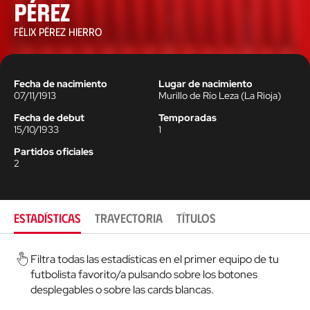
Pérez
FÉLIX PÉREZ HIERRO
Fecha de nacimiento
Lugar de nacimiento
07/11/1913
Murillo de Río Leza
(
La Rioja
)
Fecha de debut
Temporadas
15/10/1933
1
Partidos oficiales
2
ESTADÍSTICAS
TRAYECTORIA
TÍTULOS
Filtra todas las estadísticas en el primer equipo de tu
futbolista favorito/a pulsando sobre los botones
desplegables o sobre las cards blancas.