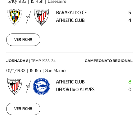
CF
15/10/1933
15:45h
Lasesarre
-
BARAKALDO CF
5
Athletic
VS
ATHLETIC CLUB
4
Club
1933-
10-
15
Ver ficha
00:00:00
Athletic
JORNADA 8
|
TEMP.
1933-34
CAMPEONATO REGIONAL
Club
01/11/1933
15:15h
San Mamés
-
ATHLETIC CLUB
8
Deportivo
VS
DEPORTIVO ALAVÉS
0
Alavés
1933-
11-
01
Ver ficha
00:00:00