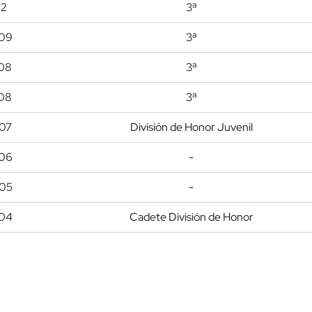
12
3ª
09
3ª
08
3ª
08
3ª
07
División de Honor Juvenil
06
-
05
-
04
Cadete División de Honor