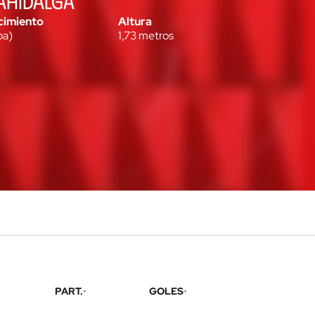
LAHIDALGA
cimiento
Altura
ba
)
1,73
metros
PART.
GOLES