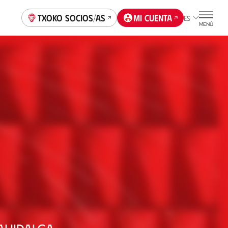
Txoko socios/as
Mi cuenta
ES
MENÚ