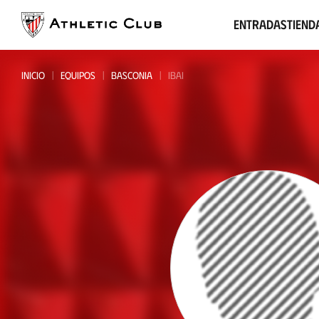
Ir
al
Entradas
Tiend
contenido
principal
INICIO
EQUIPOS
BASCONIA
IBAI