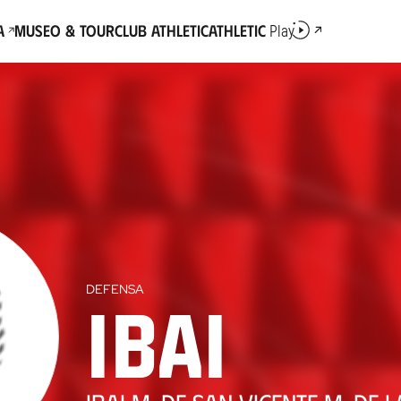
a
Museo & Tour
Club Athletic
Athletic
Play
DEFENSA
Ibai