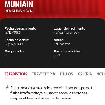
Muniain
IKER MUNIAIN GOÑI
Fecha de nacimiento
Lugar de nacimiento
19/12/1992
Iruñea
(
Nafarroa
)
Fecha de debut
Altura
30/07/2009
1,70
metros
Temporadas
Partidos oficiales
15
560
ESTADÍSTICAS
TRAYECTORIA
TÍTULOS
GALERÍA
NOTI
Filtra todas las estadísticas en el primer equipo de tu
futbolista favorito/a pulsando sobre los botones
desplegables o sobre las cards blancas.