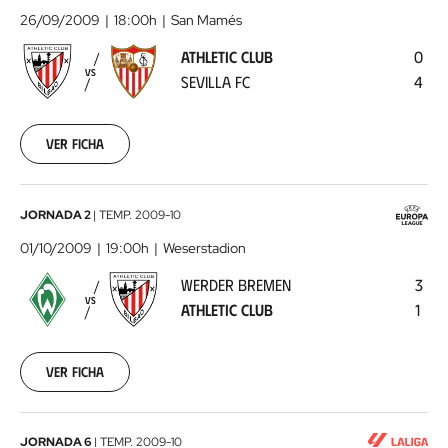
Club
26/09/2009
18:00h
San Mamés
-
ATHLETIC CLUB
0
Sevilla
VS
SEVILLA FC
4
FC
2009-
09-
26
Ver ficha
00:00:00
Werder
JORNADA 2
|
TEMP.
2009-10
Bremen
01/10/2009
19:00h
Weserstadion
-
WERDER BREMEN
3
Athletic
VS
ATHLETIC CLUB
1
Club
2009-
10-
01
Ver ficha
00:00:00
Real
JORNADA 6
|
TEMP.
2009-10