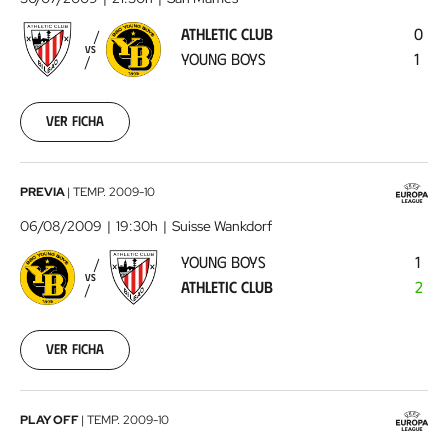
-
ATHLETIC CLUB
0
Young
VS
YOUNG BOYS
1
Boys
2009-
07-
30
Ver ficha
00:00:00
Young
PREVIA
|
TEMP.
2009-10
Boys
06/08/2009
19:30h
Suisse Wankdorf
-
YOUNG BOYS
1
Athletic
VS
ATHLETIC CLUB
2
Club
2009-
08-
06
Ver ficha
00:00:00
Athletic
PLAY OFF
|
TEMP.
2009-10
Club