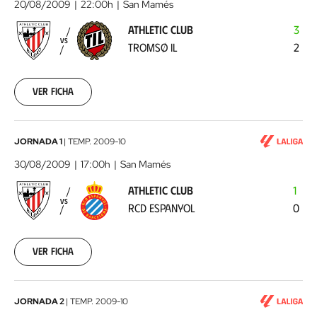
20/08/2009
22:00h
San Mamés
-
ATHLETIC CLUB
3
Tromsø
VS
TROMSØ IL
2
IL
2009-
08-
20
Ver ficha
00:00:00
Athletic
JORNADA 1
|
TEMP.
2009-10
Club
30/08/2009
17:00h
San Mamés
-
ATHLETIC CLUB
1
RCD
VS
RCD ESPANYOL
0
Espanyol
2009-
08-
30
Ver ficha
00:00:00
Xerez
JORNADA 2
|
TEMP.
2009-10