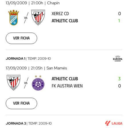
CD
13/09/2009
21:00h
Chapín
-
XEREZ CD
0
Athletic
VS
ATHLETIC CLUB
1
Club
2009-
09-
13
Ver ficha
00:00:00
Athletic
JORNADA 1
|
TEMP.
2009-10
Club
17/09/2009
21:05h
San Mamés
-
ATHLETIC CLUB
3
FK
VS
FK AUSTRIA WIEN
0
Austria
Wien
2009-
09-
Ver ficha
17
00:00:00
Athletic
JORNADA 3
|
TEMP.
2009-10