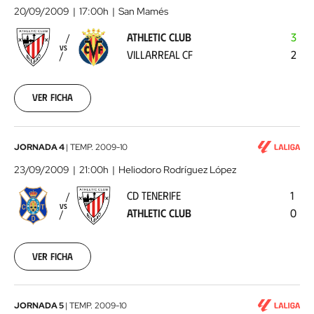
Club
20/09/2009
17:00h
San Mamés
-
ATHLETIC CLUB
3
Villarreal
VS
VILLARREAL CF
2
CF
2009-
09-
20
Ver ficha
00:00:00
CD
JORNADA 4
|
TEMP.
2009-10
Tenerife
23/09/2009
21:00h
Heliodoro Rodríguez López
-
CD TENERIFE
1
Athletic
VS
ATHLETIC CLUB
0
Club
2009-
09-
23
Ver ficha
00:00:00
Athletic
JORNADA 5
|
TEMP.
2009-10