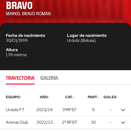
Bravo
MARKEL BRAVO ROMÁN
Fecha de nacimiento
Lugar de nacimiento
30/03/1999
Urduliz
(
Bizkaia
)
Altura
1,78
metros
TRAYECTORIA
GALERÍA
EQUIPO
AÑO
CAT.
PART.
GOLES
Urduliz FT
2023/24
3ªRFEF
9
-
Arenas Club
2022/23
2ª RFEF
30
-