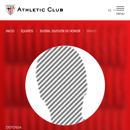
Ir
al
ES
MENÚ
contenido
principal
INICIO
EQUIPOS
JUVENIL DIVISIÓN DE HONOR
BRAVO
DEFENSA