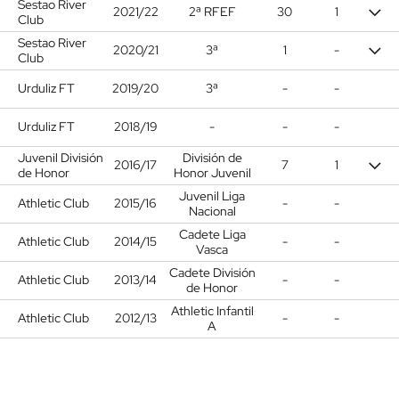
Sestao River
2021/22
2ª RFEF
30
1
Club
Sestao River
2020/21
3ª
1
-
Club
Urduliz FT
2019/20
3ª
-
-
Urduliz FT
2018/19
-
-
-
Juvenil División
División de
2016/17
7
1
de Honor
Honor Juvenil
Juvenil Liga
Athletic Club
2015/16
-
-
Nacional
Cadete Liga
Athletic Club
2014/15
-
-
Vasca
Cadete División
Athletic Club
2013/14
-
-
de Honor
Athletic Infantil
Athletic Club
2012/13
-
-
A