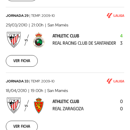
25
00:00:00
Athletic
JORNADA 29
|
TEMP.
2009-10
Club
29/03/2010
21:00h
San Mamés
-
ATHLETIC CLUB
4
Real
VS
REAL RACING CLUB DE SANTANDER
3
Racing
Club
de
Ver ficha
Santander
2010-
03-
29
Athletic
JORNADA 33
|
TEMP.
2009-10
00:00:00
Club
18/04/2010
19:00h
San Mamés
-
ATHLETIC CLUB
0
Real
VS
REAL ZARAGOZA
0
Zaragoza
2010-
04-
18
Ver ficha