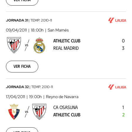
00:00:00
Athletic
JORNADA 31
|
TEMP.
2010-11
Club
09/04/2011
18:00h
San Mamés
-
ATHLETIC CLUB
0
Real
VS
REAL MADRID
3
Madrid
2011-
04-
09
Ver ficha
00:00:00
CA
JORNADA 32
|
TEMP.
2010-11
Osasuna
17/04/2011
19:00h
Reyno de Navarra
-
CA OSASUNA
1
Athletic
VS
ATHLETIC CLUB
2
Club
2011-
04-