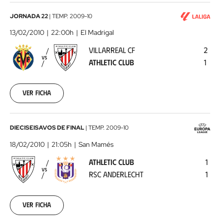
Villarreal
JORNADA 22
|
TEMP.
2009-10
CF
13/02/2010
22:00h
El Madrigal
-
VILLARREAL CF
2
Athletic
VS
ATHLETIC CLUB
1
Club
2010-
02-
13
Ver ficha
00:00:00
Athletic
DIECISEISAVOS DE FINAL
|
TEMP.
2009-10
Club
18/02/2010
21:05h
San Mamés
-
ATHLETIC CLUB
1
RSC
VS
RSC ANDERLECHT
1
Anderlecht
2010-
02-
18
Ver ficha
00:00:00