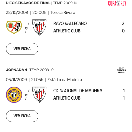
Rayo
DIECISEISAVOS DE FINAL
|
TEMP.
2009-10
Vallecano
28/10/2009
20:00h
Teresa Rivero
-
RAYO VALLECANO
2
Athletic
VS
ATHLETIC CLUB
0
Club
2009-
10-
28
Ver ficha
00:00:00
CD
JORNADA 4
|
TEMP.
2009-10
Nacional
05/11/2009
21:05h
Estádio da Madeira
de
CD NACIONAL DE MADEIRA
1
Madeira
VS
ATHLETIC CLUB
1
-
Athletic
Club
2009-
Ver ficha
11-
05