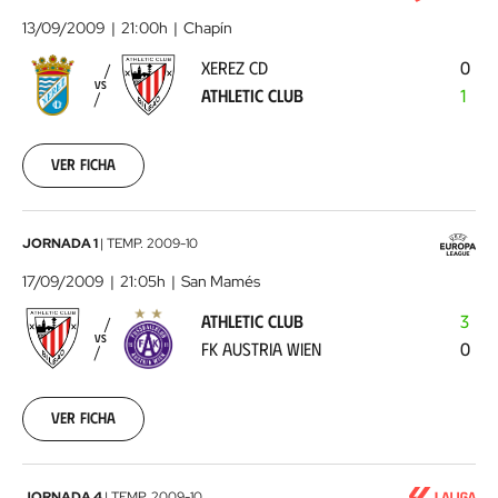
CD
13/09/2009
21:00h
Chapín
-
XEREZ CD
0
Athletic
VS
ATHLETIC CLUB
1
Club
2009-
09-
13
Ver ficha
00:00:00
Athletic
JORNADA 1
|
TEMP.
2009-10
Club
17/09/2009
21:05h
San Mamés
-
ATHLETIC CLUB
3
FK
VS
FK AUSTRIA WIEN
0
Austria
Wien
2009-
09-
Ver ficha
17
00:00:00
JORNADA 4
|
TEMP.
2009-10