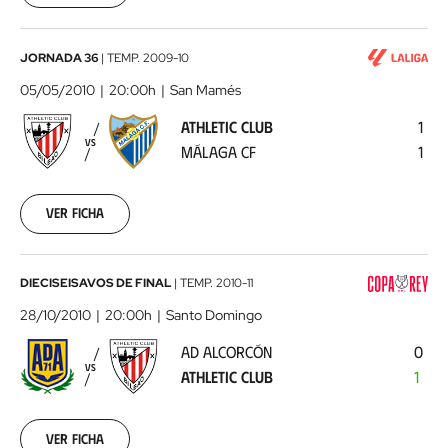
00:00:00
Athletic
JORNADA 36
|
TEMP.
2009-10
Club
05/05/2010
20:00h
San Mamés
-
ATHLETIC CLUB
1
Málaga
VS
MÁLAGA CF
1
CF
2010-
05-
05
Ver ficha
00:00:00
AD
DIECISEISAVOS DE FINAL
|
TEMP.
2010-11
Alcorcón
28/10/2010
20:00h
Santo Domingo
-
AD ALCORCÓN
0
Athletic
VS
ATHLETIC CLUB
1
Club
2010-
10-
28
Ver ficha