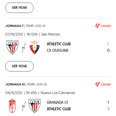
04
Ver ficha
00:00:00
Athletic
JORNADA 7
|
TEMP.
2012-13
Club
07/10/2012
18:00h
San Mamés
-
ATHLETIC CLUB
1
CA
VS
CA OSASUNA
0
Osasuna
2012-
10-
07
Ver ficha
00:00:00
Granada
JORNADA 10
|
TEMP.
2012-13
CF
04/11/2012
19:45h
Nuevo Los Cármenes
-
GRANADA CF
1
Athletic
VS
ATHLETIC CLUB
2
Club
2012-