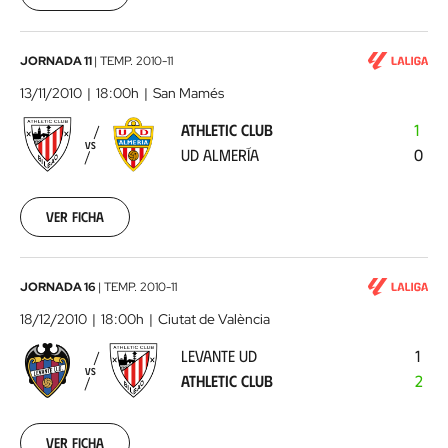
00:00:00
Athletic
JORNADA 11
|
TEMP.
2010-11
Club
13/11/2010
18:00h
San Mamés
-
ATHLETIC CLUB
1
UD
VS
UD ALMERÍA
0
Almería
2010-
11-
13
Ver ficha
00:00:00
Levante
JORNADA 16
|
TEMP.
2010-11
UD
18/12/2010
18:00h
Ciutat de València
-
LEVANTE UD
1
Athletic
VS
ATHLETIC CLUB
2
Club
2010-
12-
18
Ver ficha