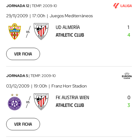
UD
JORNADA 12
|
TEMP.
2009-10
Almería
29/11/2009
17:00h
Juegos Mediterráneos
-
UD ALMERÍA
1
Athletic
VS
ATHLETIC CLUB
4
Club
2009-
11-
29
Ver ficha
00:00:00
FK
JORNADA 5
|
TEMP.
2009-10
Austria
03/12/2009
19:00h
Franz Horr Stadion
Wien
FK AUSTRIA WIEN
0
-
VS
ATHLETIC CLUB
3
Athletic
Club
2009-
12-
Ver ficha
03
00:00:00