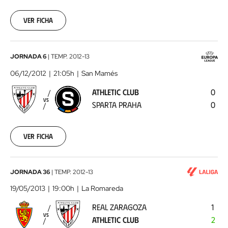
Club
2012-
11-
Ver ficha
28
00:00:00
Athletic
JORNADA 6
|
TEMP.
2012-13
Club
06/12/2012
21:05h
San Mamés
-
ATHLETIC CLUB
0
Sparta
VS
SPARTA PRAHA
0
Praha
2012-
12-
06
Ver ficha
00:00:00
Real
JORNADA 36
|
TEMP.
2012-13
Zaragoza
19/05/2013
19:00h
La Romareda
-
REAL ZARAGOZA
1
Athletic
VS
ATHLETIC CLUB
2
Club
2013-