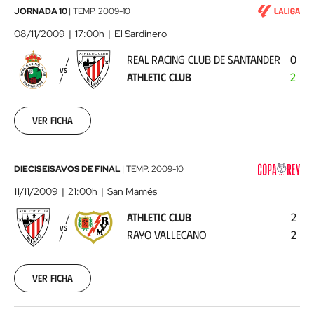
00:00:00
Real
JORNADA 10
|
TEMP.
2009-10
Racing
08/11/2009
17:00h
El Sardinero
Club
REAL RACING CLUB DE SANTANDER
0
de
VS
ATHLETIC CLUB
2
Santander
-
Athletic
Ver ficha
Club
2009-
11-
08
Athletic
DIECISEISAVOS DE FINAL
|
TEMP.
2009-10
00:00:00
Club
11/11/2009
21:00h
San Mamés
-
ATHLETIC CLUB
2
Rayo
VS
RAYO VALLECANO
2
Vallecano
2009-
11-
11
Ver ficha
00:00:00