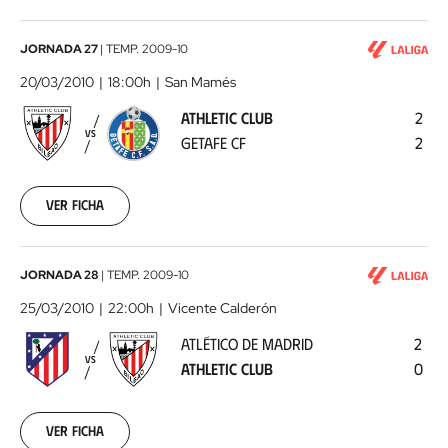
03-
13
00:00:00
Athletic
JORNADA 27
|
TEMP.
2009-10
Club
20/03/2010
18:00h
San Mamés
-
ATHLETIC CLUB
2
Getafe
VS
GETAFE CF
2
CF
2010-
03-
20
Ver ficha
00:00:00
Atlético
JORNADA 28
|
TEMP.
2009-10
de
25/03/2010
22:00h
Vicente Calderón
Madrid
ATLÉTICO DE MADRID
2
-
VS
ATHLETIC CLUB
0
Athletic
Club
2010-
03-
Ver ficha