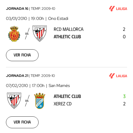
RCD
JORNADA 16
|
TEMP.
2009-10
Mallorca
03/01/2010
19:00h
Ono Estadi
-
RCD MALLORCA
2
Athletic
VS
ATHLETIC CLUB
0
Club
2010-
01-
03
Ver ficha
00:00:00
Athletic
JORNADA 21
|
TEMP.
2009-10
Club
07/02/2010
17:00h
San Mamés
-
ATHLETIC CLUB
3
Xerez
VS
XEREZ CD
2
CD
2010-
02-
07
Ver ficha
00:00:00