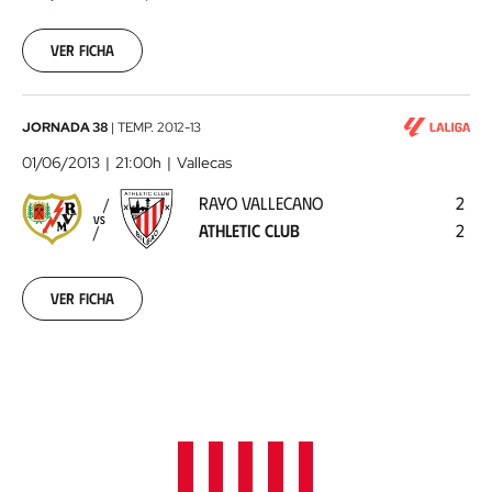
05-
19
Ver ficha
00:00:00
Rayo
JORNADA 38
|
TEMP.
2012-13
Vallecano
01/06/2013
21:00h
Vallecas
-
RAYO VALLECANO
2
Athletic
VS
ATHLETIC CLUB
2
Club
2013-
06-
01
Ver ficha
00:00:00