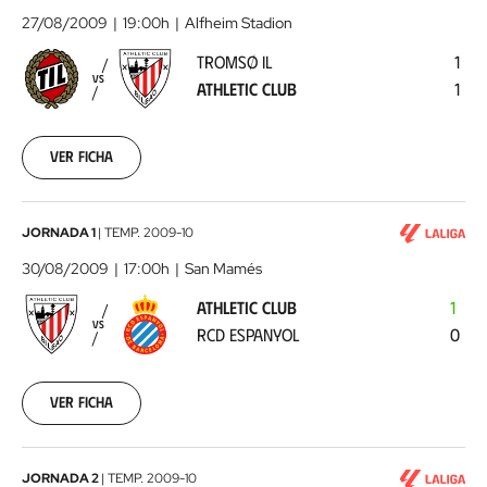
IL
27/08/2009
19:00h
Alfheim Stadion
-
TROMSØ IL
1
Athletic
VS
ATHLETIC CLUB
1
Club
2009-
08-
27
Ver ficha
00:00:00
Athletic
JORNADA 1
|
TEMP.
2009-10
Club
30/08/2009
17:00h
San Mamés
-
ATHLETIC CLUB
1
RCD
VS
RCD ESPANYOL
0
Espanyol
2009-
08-
30
Ver ficha
00:00:00
Xerez
JORNADA 2
|
TEMP.
2009-10