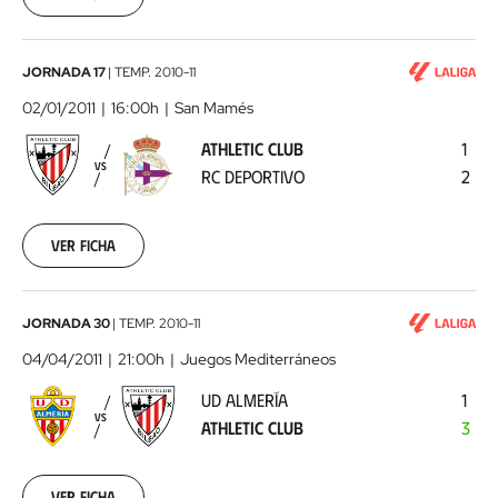
00:00:00
Athletic
JORNADA 17
|
TEMP.
2010-11
Club
02/01/2011
16:00h
San Mamés
-
ATHLETIC CLUB
1
RC
VS
RC DEPORTIVO
2
Deportivo
2011-
01-
02
Ver ficha
00:00:00
UD
JORNADA 30
|
TEMP.
2010-11
Almería
04/04/2011
21:00h
Juegos Mediterráneos
-
UD ALMERÍA
1
Athletic
VS
ATHLETIC CLUB
3
Club
2011-
04-
04
Ver ficha