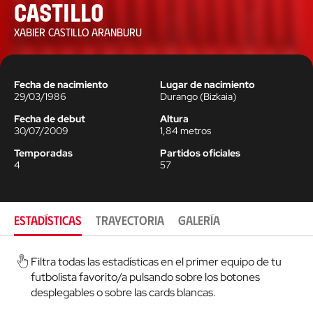
Castillo
XABIER CASTILLO ARANBURU
Fecha de nacimiento
Lugar de nacimiento
29/03/1986
Durango
(
Bizkaia
)
Fecha de debut
Altura
30/07/2009
1,84
metros
Temporadas
Partidos oficiales
4
57
ESTADÍSTICAS
TRAYECTORIA
GALERÍA
Filtra todas las estadísticas en el primer equipo de tu
futbolista favorito/a pulsando sobre los botones
desplegables o sobre las cards blancas.