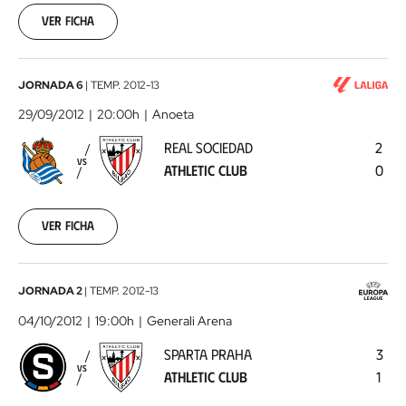
23
Ver ficha
00:00:00
Real
JORNADA 6
|
TEMP.
2012-13
Sociedad
29/09/2012
20:00h
Anoeta
-
REAL SOCIEDAD
2
Athletic
VS
ATHLETIC CLUB
0
Club
2012-
09-
29
Ver ficha
00:00:00
Sparta
JORNADA 2
|
TEMP.
2012-13
Praha
04/10/2012
19:00h
Generali Arena
-
SPARTA PRAHA
3
Athletic
VS
ATHLETIC CLUB
1
Club
2012-
10-