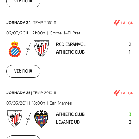
17
Ver ficha
00:00:00
RCD
JORNADA 34
|
TEMP.
2010-11
Espanyol
02/05/2011
21:00h
Cornellà-El Prat
-
RCD ESPANYOL
2
Athletic
VS
ATHLETIC CLUB
1
Club
2011-
05-
02
Ver ficha
00:00:00
Athletic
JORNADA 35
|
TEMP.
2010-11
Club
07/05/2011
18:00h
San Mamés
-
ATHLETIC CLUB
3
Levante
VS
LEVANTE UD
2
UD
2011-
05-