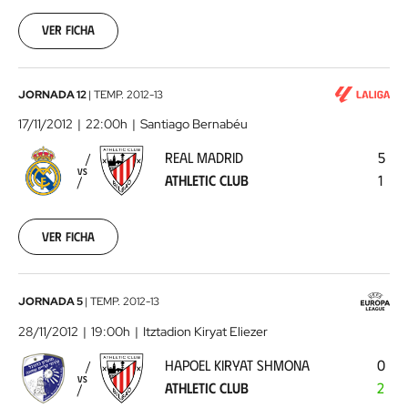
11-
04
Ver ficha
00:00:00
Real
JORNADA 12
|
TEMP.
2012-13
Madrid
17/11/2012
22:00h
Santiago Bernabéu
-
REAL MADRID
5
Athletic
VS
ATHLETIC CLUB
1
Club
2012-
11-
17
Ver ficha
00:00:00
Hapoel
JORNADA 5
|
TEMP.
2012-13
Kiryat
28/11/2012
19:00h
Itztadion Kiryat Eliezer
Shmona
HAPOEL KIRYAT SHMONA
0
-
VS
ATHLETIC CLUB
2
Athletic