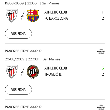
Club
16/08/2009
22:00h
San Mamés
-
ATHLETIC CLUB
1
FC
VS
FC BARCELONA
2
Barcelona
2009-
08-
16
Ver ficha
00:00:00
Athletic
PLAY OFF
|
TEMP.
2009-10
Club
20/08/2009
22:00h
San Mamés
-
ATHLETIC CLUB
3
Tromsø
VS
TROMSØ IL
2
IL
2009-
08-
20
Ver ficha
00:00:00
Tromsø
PLAY OFF
|
TEMP.
2009-10