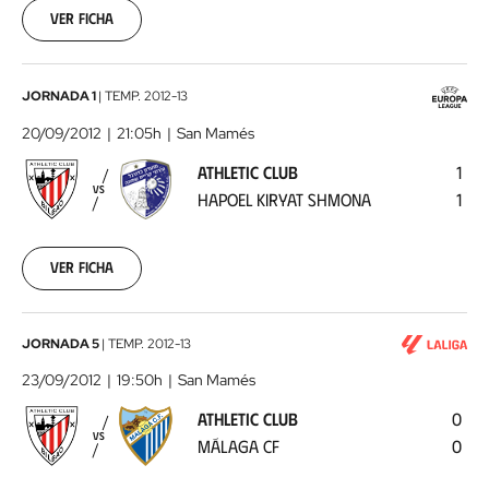
30
Ver ficha
00:00:00
Athletic
JORNADA 1
|
TEMP.
2012-13
Club
20/09/2012
21:05h
San Mamés
-
ATHLETIC CLUB
1
Hapoel
VS
HAPOEL KIRYAT SHMONA
1
Kiryat
Shmona
2012-
09-
Ver ficha
20
00:00:00
Athletic
JORNADA 5
|
TEMP.
2012-13
Club
23/09/2012
19:50h
San Mamés
-
ATHLETIC CLUB
0
Málaga
VS
MÁLAGA CF
0
CF
2012-
09-