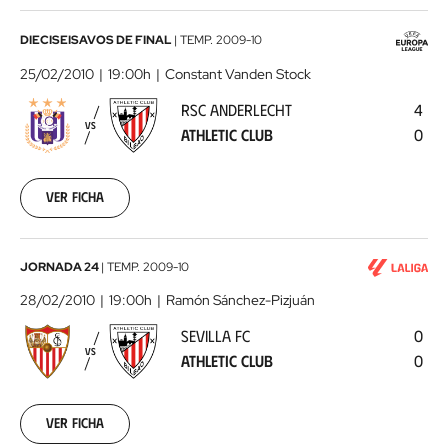
RSC
DIECISEISAVOS DE FINAL
|
TEMP.
2009-10
Anderlecht
25/02/2010
19:00h
Constant Vanden Stock
-
RSC ANDERLECHT
4
Athletic
VS
ATHLETIC CLUB
0
Club
2010-
02-
25
Ver ficha
00:00:00
Sevilla
JORNADA 24
|
TEMP.
2009-10
FC
28/02/2010
19:00h
Ramón Sánchez-Pizjuán
-
SEVILLA FC
0
Athletic
VS
ATHLETIC CLUB
0
Club
2010-
02-
28
Ver ficha
00:00:00