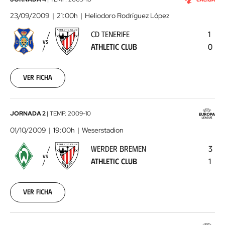
CD
Tenerife
23/09/2009
21:00h
Heliodoro Rodríguez López
-
CD TENERIFE
1
Athletic
VS
ATHLETIC CLUB
0
Club
2009-
09-
23
Ver ficha
00:00:00
Werder
JORNADA 2
|
TEMP.
2009-10
Bremen
01/10/2009
19:00h
Weserstadion
-
WERDER BREMEN
3
Athletic
VS
ATHLETIC CLUB
1
Club
2009-
10-
01
Ver ficha
00:00:00