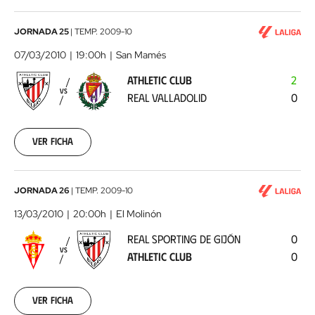
Athletic
JORNADA 25
|
TEMP.
2009-10
Club
07/03/2010
19:00h
San Mamés
-
ATHLETIC CLUB
2
Real
VS
REAL VALLADOLID
0
Valladolid
2010-
03-
07
Ver ficha
00:00:00
Real
JORNADA 26
|
TEMP.
2009-10
Sporting
13/03/2010
20:00h
El Molinón
de
REAL SPORTING DE GIJÓN
0
Gijón
VS
ATHLETIC CLUB
0
-
Athletic
Club
2010-
Ver ficha