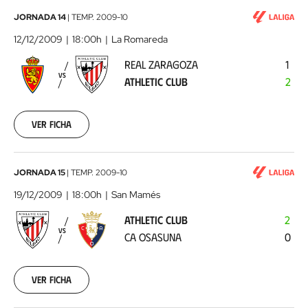
Real
JORNADA 14
|
TEMP.
2009-10
Zaragoza
12/12/2009
18:00h
La Romareda
-
REAL ZARAGOZA
1
Athletic
VS
ATHLETIC CLUB
2
Club
2009-
12-
12
Ver ficha
00:00:00
Athletic
JORNADA 15
|
TEMP.
2009-10
Club
19/12/2009
18:00h
San Mamés
-
ATHLETIC CLUB
2
CA
VS
CA OSASUNA
0
Osasuna
2009-
12-
19
Ver ficha
00:00:00