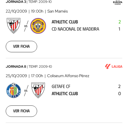
Athletic
JORNADA 3
|
TEMP.
2009-10
Club
22/10/2009
19:00h
San Mamés
-
ATHLETIC CLUB
2
CD
VS
CD NACIONAL DE MADEIRA
1
Nacional
de
Madeira
2009-
Ver ficha
10-
22
00:00:00
Getafe
JORNADA 8
|
TEMP.
2009-10
CF
25/10/2009
17:00h
Coliseum Alfonso Pérez
-
GETAFE CF
2
Athletic
VS
ATHLETIC CLUB
0
Club
2009-
10-
25
Ver ficha
00:00:00