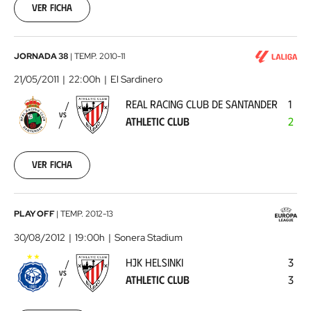
15
Ver ficha
00:00:00
Real
JORNADA 38
|
TEMP.
2010-11
Racing
21/05/2011
22:00h
El Sardinero
Club
REAL RACING CLUB DE SANTANDER
1
de
VS
ATHLETIC CLUB
2
Santander
-
Athletic
Ver ficha
Club
2011-
05-
21
HJK
PLAY OFF
|
TEMP.
2012-13
00:00:00
Helsinki
30/08/2012
19:00h
Sonera Stadium
-
HJK HELSINKI
3
Athletic
VS
ATHLETIC CLUB
3
Club
2012-
08-