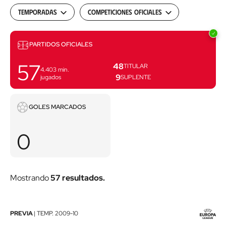
Temporadas
Competiciones oficiales
Partidos
PARTIDOS OFICIALES
57
48
TITULAR
4.403
min.
9
jugados
SUPLENTE
Goles
GOLES MARCADOS
marcados
0
Mostrando
57 resultados.
Athletic
PREVIA
|
TEMP.
2009-10