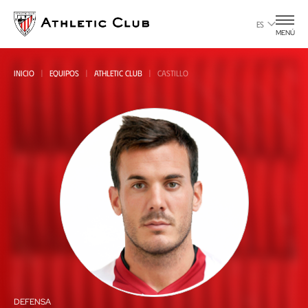
Ir
al
ES
MENÚ
contenido
principal
INICIO
EQUIPOS
ATHLETIC CLUB
CASTILLO
Todas
all
DEFENSA