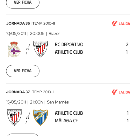
07
Ver ficha
00:00:00
RC
JORNADA 36
|
TEMP.
2010-11
Deportivo
10/05/2011
20:00h
Riazor
-
RC DEPORTIVO
2
Athletic
VS
ATHLETIC CLUB
1
Club
2011-
05-
10
Ver ficha
00:00:00
Athletic
JORNADA 37
|
TEMP.
2010-11
Club
15/05/2011
21:00h
San Mamés
-
ATHLETIC CLUB
1
Málaga
VS
MÁLAGA CF
1
CF
2011-
05-