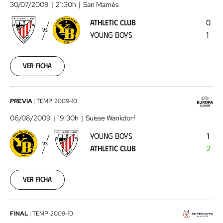
Club
30/07/2009
21:30h
San Mamés
-
ATHLETIC CLUB
0
Young
VS
YOUNG BOYS
1
Boys
2009-
07-
30
Ver ficha
00:00:00
Young
PREVIA
|
TEMP.
2009-10
Boys
06/08/2009
19:30h
Suisse Wankdorf
-
YOUNG BOYS
1
Athletic
VS
ATHLETIC CLUB
2
Club
2009-
08-
06
Ver ficha
00:00:00
Athletic
FINAL
|
TEMP.
2009-10