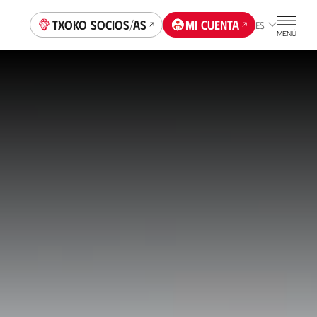
Txoko socios/as
Mi cuenta
ES
MENÚ