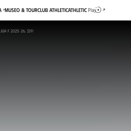
a
Museo & Tour
Club Athletic
Athletic
Play
IGA F 2025-26, J29)