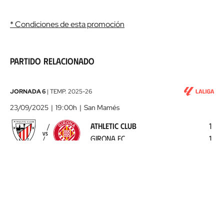
* Condiciones de esta promoción
Partido relacionado
Athletic
JORNADA 6
|
TEMP.
2025-26
Club
23/09/2025
19:00h
San Mamés
-
ATHLETIC CLUB
1
Girona
VS
GIRONA FC
1
FC
2025-
09-
23
Ver ficha
COMPARTIR