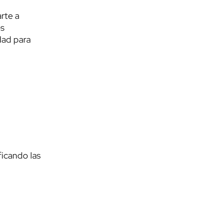
rte a
es
dad para
ficando las