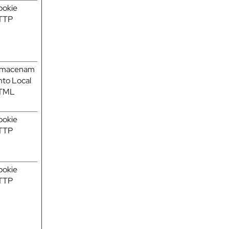
ookie
TTP
lmacenam
nto Local
TML
ookie
TTP
ookie
TTP