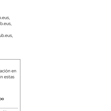
b.eus,
ub.eus,
ub.eus,
gación en
in estas
po