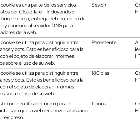
 cookie es una parte de los servicios
Sesión
C
istos por Cloudflare – Incluyendo el
H
librio de carga, entrega del contenido de
eb y conexión al servidor DNS para
adores de la web.
 cookie se utiliza para distinguir entre
Persistente
A
nos y bots. Esto es beneficioso para la
ie
con el objeto de elaborar informes
H
dos sobre el uso de su web.
 cookie se utiliza para distinguir entre
180 días
C
nos y bots. Esto es beneficioso para la
H
con el objeto de elaborar informes
dos sobre el uso de su web.
stra un identificador único para el
11 años
C
tante para que la web reconozca al usuario
H
u reingreso.