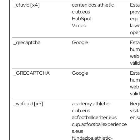
_cfuvid [x4]
contenidos.athletic-
Esta
club.eus
prov
HubSpot
equi
Vimeo
la w
oper
_grecaptcha
Google
Esta
huma
web 
váli
_GRECAPTCHA
Google
Esta
huma
web 
váli
_wpfuuid [x5]
academy.athletic-
Regi
club.eus
visi
acfootballcenter.eus
en s
cup.acfootballexperience
s.eus
fundazioa.athletic-