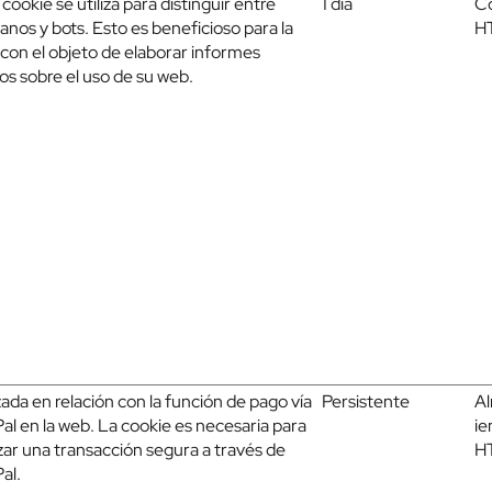
 cookie se utiliza para distinguir entre
1 día
C
nos y bots. Esto es beneficioso para la
H
con el objeto de elaborar informes
dos sobre el uso de su web.
izada en relación con la función de pago vía
Persistente
A
al en la web. La cookie es necesaria para
ie
izar una transacción segura a través de
H
al.