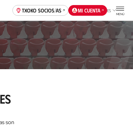
Txoko socios/as
Mi cuenta
ES
MENÚ
es
cas son