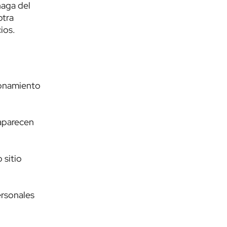
haga del
otra
ios.
ionamiento
 aparecen
 sitio
rsonales