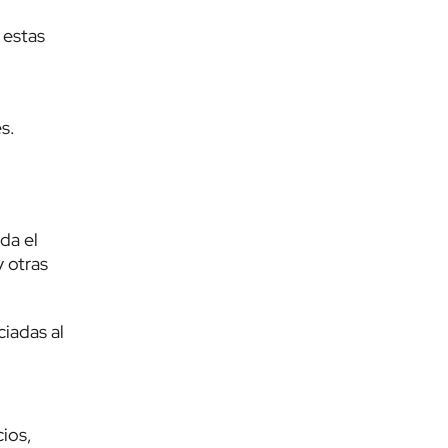
 estas
s.
da el
y otras
ciadas al
cios,