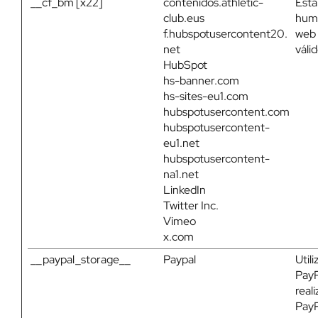
__cf_bm [x22]
contenidos.athletic-
Esta
club.eus
huma
f.hubspotusercontent20.
web 
net
váli
HubSpot
hs-banner.com
hs-sites-eu1.com
hubspotusercontent.com
hubspotusercontent-
eu1.net
hubspotusercontent-
na1.net
LinkedIn
Twitter Inc.
Vimeo
x.com
__paypal_storage__
Paypal
Util
PayP
real
PayP