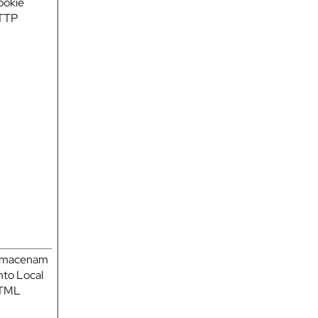
ookie
TTP
lmacenam
nto Local
TML