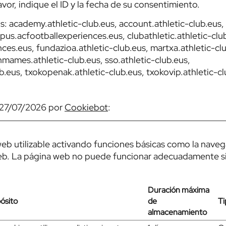
vor, indique el ID y la fecha de su consentimiento.
s: academy.athletic-club.eus, account.athletic-club.eus,
pus.acfootballexperiences.eus, clubathletic.athletic-clu
ces.eus, fundazioa.athletic-club.eus, martxa.athletic-cl
anmames.athletic-club.eus, sso.athletic-club.eus,
b.eus, txokopenak.athletic-club.eus, txokovip.athletic-cl
l 27/07/2026 por
Cookiebot
:
eb utilizable activando funciones básicas como la nave
 web. La página web no puede funcionar adecuadamente s
Duración máxima
ósito
de
Ti
almacenamiento