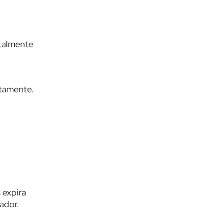
otalmente
ctamente.
 expira
ador.