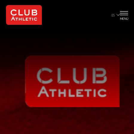
ES
MENÚ