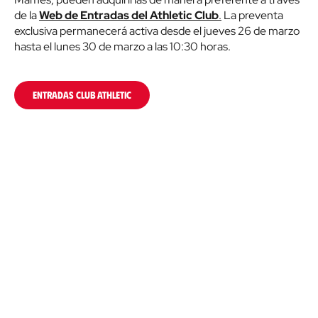
de la
Web de Entradas del Athletic Club
.
La preventa
exclusiva permanecerá activa desde el jueves 26 de marzo
hasta el lunes 30 de marzo a las 10:30 horas.
ENTRADAS CLUB ATHLETIC
ENTRADAS CLUB ATHLETIC PREMIUM
Cada miembro puede adquirir
dos entradas
(una de ellas
con posibilidad de ser infantil, a precio reducido) hasta
agotar las entradas a la venta.
Si aún no eres miembro del Club Athletic,
¡únete ahora y
disfruta de este tipo de ventajas y colabora también
con Athletic Club Fundazioa!