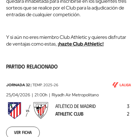
quedará inhabilitada para inscribirse en los siguientes tres
sorteos que se realice por el Club para la adjudicación de
entradas de cualquier competición.
Y si aún no eres miembro Club Athletic y quieres disfrutar
de ventajas como estas,
¡hazte Club Athletic!
Partido relacionado
Atlético
JORNADA 32
|
TEMP.
2025-26
de
25/04/2026
21:00h
Riyadh Air Metropolitano
Madrid
ATLÉTICO DE MADRID
3
-
VS
ATHLETIC CLUB
2
Athletic
Club
2026-
04-
Ver ficha