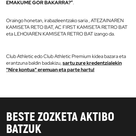
EMAKUME GOR BAKARRA?”
.
Oraingo honetan, irabazleentzako saria , ATEZAINAREN
KAMISETA RETO BAT, AC FIRST KAMISETA RETRO BAT
eta LEHOIAREN KAMISETA RETRO BAT izango da.
Club Athletic edo Club Athletic Premium kidea bazara eta
erantzuna baldin badakizu,
sartu zure kredentzialekin
"Nire kontua" eremuan eta parte hartu!
BESTE ZOZKETA AKTIBO
BATZUK