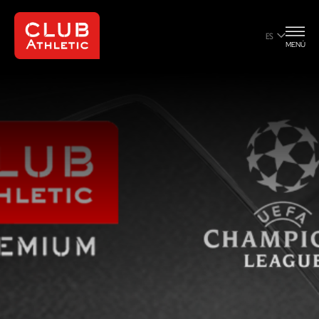
ES
MENÚ