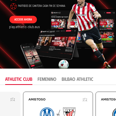
ATHLETIC CLUB
FEMENINO
BILBAO ATHLETIC
AMISTOSO
AMISTOSO
AMISTOSO
AMISTOS
AMISTOS
AMISTOS
VS
VS
VS