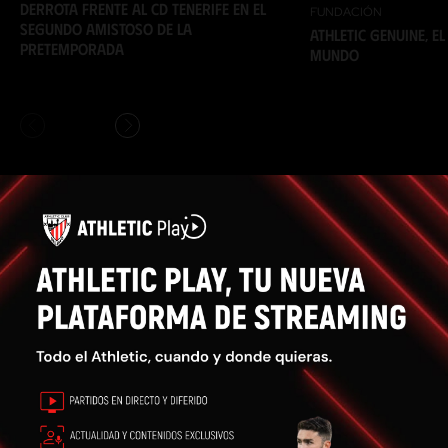
Derrota frente al CD Tenerife en el
FUNDACIÓN
segundo amistoso de la
Athletic Genuine, e
pretemporada
mundo
Anterior
Siguiente
1
9
Ver todas
/