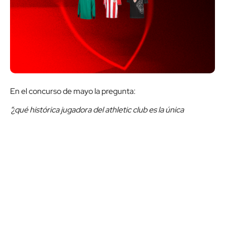
En el concurso de mayo la pregunta:
“¿qué histórica jugadora del athletic club es la única
futbolista sorda que ha jugado en primera división?”
tuvo un total de
1843
participantes, de los cuales
1.785
acertaron la respuesta correcta,
que era
'Eunate
Arraiza'.
Tras el sorteo realizado entre los/as acertantes,
han
resultado ganadores los números: