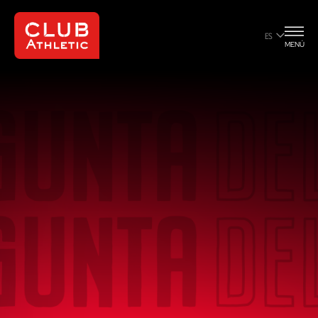
ES
MENÚ