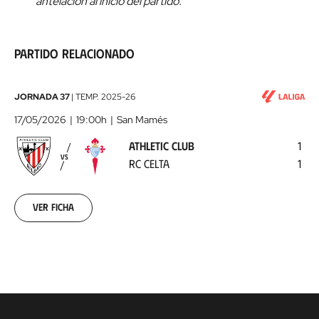
antelación al inicio del partido.
Partido relacionado
Athletic
JORNADA 37
|
TEMP.
2025-26
Club
17/05/2026
19:00h
San Mamés
-
ATHLETIC CLUB
1
RC
VS
RC CELTA
1
Celta
2026-
05-
17
Ver ficha