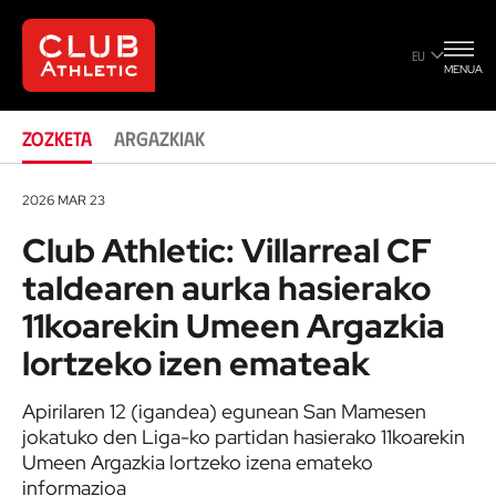
lortzeko izen emateak
EU
MENUA
ZOZKETA
ARGAZKIAK
2026 MAR 23
Club Athletic: Villarreal CF
taldearen aurka hasierako
11koarekin Umeen Argazkia
lortzeko izen emateak
Apirilaren 12 (igandea) egunean San Mamesen
jokatuko den Liga-ko partidan hasierako 11koarekin
Umeen Argazkia lortzeko izena emateko
informazioa