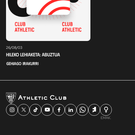
26/08/03
Hileko lehiaketa: abuztua
Gehiago irakurri
EMAK.