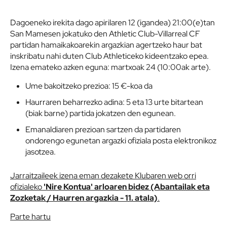
Dagoeneko irekita dago apirilaren 12 (igandea) 21:00(e)tan
San Mamesen jokatuko den Athletic Club-Villarreal CF
partidan hamaikakoarekin argazkian agertzeko haur bat
inskribatu nahi duten Club Athleticeko kideentzako epea.
Izena emateko azken eguna: martxoak 24 (10:00ak arte).
Ume bakoitzeko prezioa: 15 €-koa da
Haurraren beharrezko adina: 5 eta 13 urte bitartean
(biak barne) partida jokatzen den egunean.
Emanaldiaren prezioan sartzen da partidaren
ondorengo egunetan argazki ofiziala posta elektronikoz
jasotzea.
Jarraitzaileek izena eman dezakete Klubaren web orri
ofizialeko
'Nire Kontua' arloaren bidez (Abantailak eta
Zozketak / Haurren argazkia - 11. atala)
.
Parte hartu