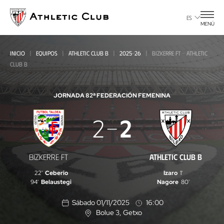
Ir
al
ES
MENÚ
contenido
principal
INICIO
EQUIPOS
ATHLETIC CLUB B
2025-26
BIZKERRE FT - ATHLETIC
CLUB B
JORNADA 8
2ª FEDERACIÓN FEMENINA
Bizkerre
2
2
FT
-
BIZKERRE FT
ATHLETIC CLUB B
Athletic
22'
Ceberio
Izaro
1'
Club
94'
Belaustegi
Nagore
80'
B
Sábado 01/11/2025
16:00
Bolue 3
, Getxo
U