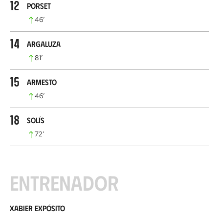
12
Porset
46
’
14
Argaluza
81
’
15
Armesto
46
’
18
Solís
72
’
Entrenador
Xabier Expósito