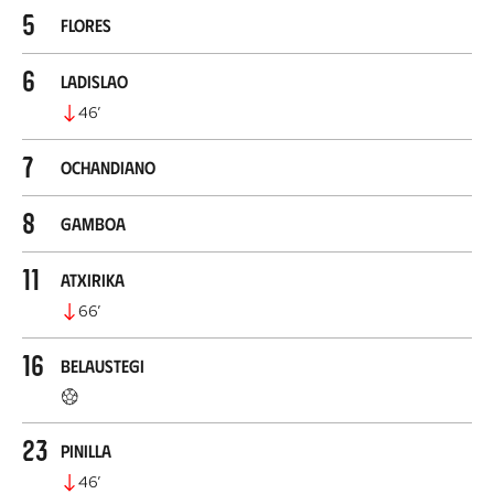
5
Flores
6
Ladislao
46
’
7
Ochandiano
8
Gamboa
11
Atxirika
66
’
16
Belaustegi
23
Pinilla
46
’