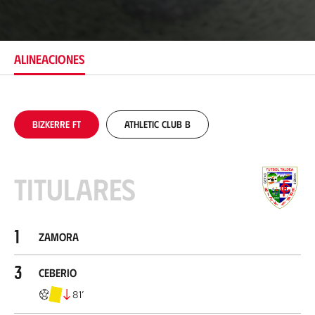
b
i
c
a
c
ALINEACIONES
i
ó
n
Bizkerre FT
Athletic Club B
Titulares
1
Zamora
3
Ceberio
81
’