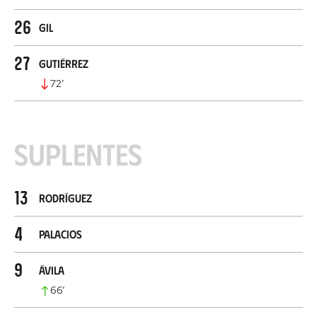
26
Gil
27
Gutiérrez
72
’
Suplentes
13
Rodríguez
4
Palacios
9
Ávila
66
’