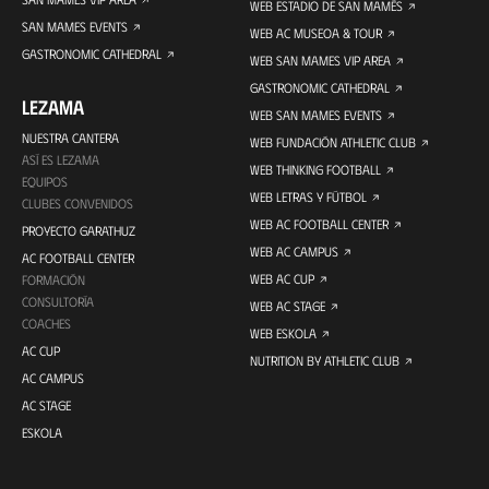
WEB ESTADIO DE SAN MAMÉS
SAN MAMES EVENTS
WEB AC MUSEOA & TOUR
GASTRONOMIC CATHEDRAL
WEB SAN MAMES VIP AREA
GASTRONOMIC CATHEDRAL
LEZAMA
WEB SAN MAMES EVENTS
NUESTRA CANTERA
WEB FUNDACIÓN ATHLETIC CLUB
ASÍ ES LEZAMA
WEB THINKING FOOTBALL
EQUIPOS
WEB LETRAS Y FÚTBOL
CLUBES CONVENIDOS
WEB AC FOOTBALL CENTER
PROYECTO GARATHUZ
WEB AC CAMPUS
AC FOOTBALL CENTER
WEB AC CUP
FORMACIÓN
CONSULTORÍA
WEB AC STAGE
COACHES
WEB ESKOLA
AC CUP
NUTRITION BY ATHLETIC CLUB
AC CAMPUS
AC STAGE
ESKOLA