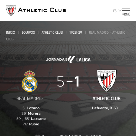
Ir
al
ES
MENÚ
contenido
principal
INICIO
EQUIPOS
ATHLETIC CLUB
1928-29
REAL MADRID - ATHLETIC
CLUB
JORNADA 9
Real
5
1
Madrid
-
REAL MADRID
ATHLETIC CLUB
Athletic
5'
Lozano
Lafuente, R
63'
Club
39'
Morera
59'
,
68'
Lazcano
76'
Rubio