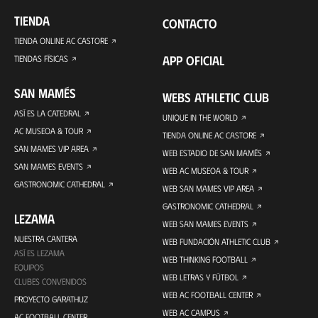
TIENDA
CONTACTO
TIENDA ONLINE AC CASTORE
APP OFICIAL
TIENDAS FÍSICAS
SAN MAMÉS
WEBS ATHLETIC CLUB
ASÍ ES LA CATEDRAL
UNIQUE IN THE WORLD
AC MUSEOA & TOUR
TIENDA ONLINE AC CASTORE
SAN MAMES VIP AREA
WEB ESTADIO DE SAN MAMÉS
SAN MAMES EVENTS
WEB AC MUSEOA & TOUR
GASTRONOMIC CATHEDRAL
WEB SAN MAMES VIP AREA
GASTRONOMIC CATHEDRAL
LEZAMA
WEB SAN MAMES EVENTS
NUESTRA CANTERA
WEB FUNDACIÓN ATHLETIC CLUB
ASÍ ES LEZAMA
WEB THINKING FOOTBALL
EQUIPOS
WEB LETRAS Y FÚTBOL
CLUBES CONVENIDOS
WEB AC FOOTBALL CENTER
PROYECTO GARATHUZ
WEB AC CAMPUS
AC FOOTBALL CENTER