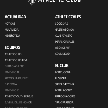
ACTUALIDAD
ATHLETICZALES
NOTICIAS
SOCIOS/AS
MULTIMEDIA
GAZTE ABONOA
HEMEROTECA
CLUB ATHLETIC
PEÑAS OFICIALES
EQUIPOS
ABONOS VIP
COMUNIDAD
ATHLETIC CLUB
ATHLETIC CLUB FEM
EL CLUB
BILBAO ATHLETIC
FEMENINO B
INSTITUCIONAL
PREMIER LEAGUE U21
FILOSOFÍA
BASCONIA
JUNTA DIRECTIVA
FEMENINO C
INSTALACIONES
ATHLETIC YOUTH LEAGUE
PATROCINADORES
JUVENIL DIV. DE HONOR
TRANSPARENCIA