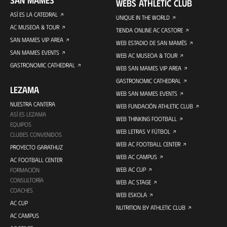
SAN MAMÉS
WEBS ATHLETIC CLUB
ASÍ ES LA CATEDRAL
UNIQUE IN THE WORLD
AC MUSEOA & TOUR
TIENDA ONLINE AC CASTORE
SAN MAMES VIP AREA
WEB ESTADIO DE SAN MAMÉS
SAN MAMES EVENTS
WEB AC MUSEOA & TOUR
GASTRONOMIC CATHEDRAL
WEB SAN MAMES VIP AREA
GASTRONOMIC CATHEDRAL
LEZAMA
WEB SAN MAMES EVENTS
NUESTRA CANTERA
WEB FUNDACIÓN ATHLETIC CLUB
ASÍ ES LEZAMA
WEB THINKING FOOTBALL
EQUIPOS
WEB LETRAS Y FÚTBOL
CLUBES CONVENIDOS
WEB AC FOOTBALL CENTER
PROYECTO GARATHUZ
WEB AC CAMPUS
AC FOOTBALL CENTER
WEB AC CUP
FORMACIÓN
CONSULTORÍA
WEB AC STAGE
COACHES
WEB ESKOLA
AC CUP
NUTRITION BY ATHLETIC CLUB
AC CAMPUS