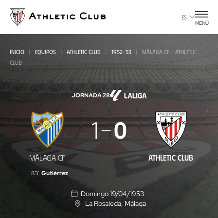
Ir
al
ES
MENÚ
contenido
principal
INICIO
EQUIPOS
ATHLETIC CLUB
1952-53
MÁLAGA CF - ATHLETIC
CLUB
JORNADA 28
Málaga
1
0
CF
-
MÁLAGA CF
ATHLETIC CLUB
Athletic
83'
Gutiérrez
Club
Domingo 19/04/1953
La Rosaleda
, Málaga
U
b