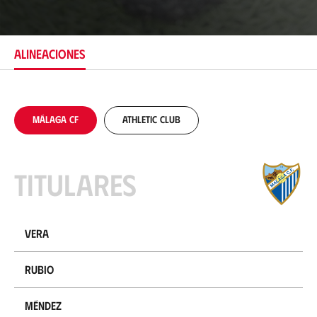
i
c
a
c
ALINEACIONES
i
ó
n
Málaga CF
Athletic Club
Titulares
Vera
Rubio
Méndez