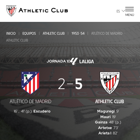
Ir
al
ES
MENÚ
contenido
principal
INICIO
EQUIPOS
ATHLETIC CLUB
1953-54
ATLÉTICO DE MADRID -
ATHLETIC CLUB
JORNADA 10
Atlético
2
5
de
Madrid
ATLÉTICO DE MADRID
ATHLETIC CLUB
-
16'
,
41' (p.)
Escudero
Maguregi
9'
Athletic
Mauri
19'
Gainza
48' (p.)
Club
Artetxe
73'
Arieta I
82'