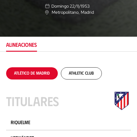
Domingo 22/11/1953
Metropolitano
, Madrid
U
b
i
c
a
c
ALINEACIONES
i
ó
n
Atlético de Madrid
Athletic Club
Titulares
Riquelme