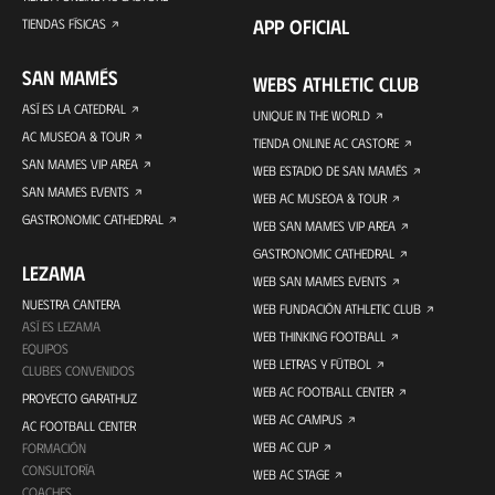
APP OFICIAL
TIENDAS FÍSICAS
SAN MAMÉS
WEBS ATHLETIC CLUB
ASÍ ES LA CATEDRAL
UNIQUE IN THE WORLD
AC MUSEOA & TOUR
TIENDA ONLINE AC CASTORE
SAN MAMES VIP AREA
WEB ESTADIO DE SAN MAMÉS
SAN MAMES EVENTS
WEB AC MUSEOA & TOUR
GASTRONOMIC CATHEDRAL
WEB SAN MAMES VIP AREA
GASTRONOMIC CATHEDRAL
LEZAMA
WEB SAN MAMES EVENTS
NUESTRA CANTERA
WEB FUNDACIÓN ATHLETIC CLUB
ASÍ ES LEZAMA
WEB THINKING FOOTBALL
EQUIPOS
WEB LETRAS Y FÚTBOL
CLUBES CONVENIDOS
WEB AC FOOTBALL CENTER
PROYECTO GARATHUZ
WEB AC CAMPUS
AC FOOTBALL CENTER
WEB AC CUP
FORMACIÓN
CONSULTORÍA
WEB AC STAGE
COACHES