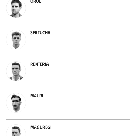
Orue
Sertucha
Renteria
Mauri
Maguregi