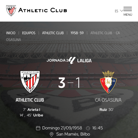
Ir
al
ES
MENÚ
contenido
principal
INICIO
EQUIPOS
ATHLETIC CLUB
1958-59
ATHLETIC CLUB - CA
OSASUNA
JORNADA 2
Athletic
3
1
Club
-
ATHLETIC CLUB
CA OSASUNA
CA
7'
Arieta I
Ruiz
30'
Osasuna
14'
,
45'
Uribe
Domingo 21/09/1958
16:45
San Mamés
, Bilbo
U