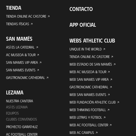
TIENDA
CONTACTO
TIENDA ONLINE AC CASTORE
APP OFICIAL
TIENDAS FÍSICAS
SAN MAMÉS
WEBS ATHLETIC CLUB
ASÍ ES LA CATEDRAL
UNIQUE IN THE WORLD
AC MUSEOA & TOUR
TIENDA ONLINE AC CASTORE
SAN MAMES VIP AREA
WEB ESTADIO DE SAN MAMÉS
SAN MAMES EVENTS
WEB AC MUSEOA & TOUR
GASTRONOMIC CATHEDRAL
WEB SAN MAMES VIP AREA
GASTRONOMIC CATHEDRAL
LEZAMA
WEB SAN MAMES EVENTS
NUESTRA CANTERA
WEB FUNDACIÓN ATHLETIC CLUB
ASÍ ES LEZAMA
WEB THINKING FOOTBALL
EQUIPOS
WEB LETRAS Y FÚTBOL
CLUBES CONVENIDOS
WEB AC FOOTBALL CENTER
PROYECTO GARATHUZ
WEB AC CAMPUS
AC FOOTBALL CENTER