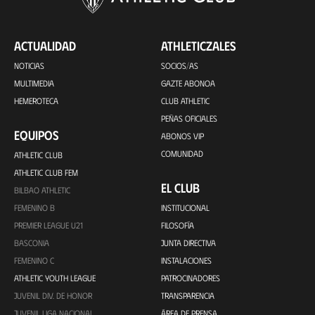
ACTUALIDAD
ATHLETICZALES
NOTICIAS
SOCIOS/AS
MULTIMEDIA
GAZTE ABONOA
HEMEROTECA
CLUB ATHLETIC
PEÑAS OFICIALES
EQUIPOS
ABONOS VIP
COMUNIDAD
ATHLETIC CLUB
ATHLETIC CLUB FEM
EL CLUB
BILBAO ATHLETIC
FEMENINO B
INSTITUCIONAL
PREMIER LEAGUE U21
FILOSOFÍA
BASCONIA
JUNTA DIRECTIVA
FEMENINO C
INSTALACIONES
ATHLETIC YOUTH LEAGUE
PATROCINADORES
JUVENIL DIV. DE HONOR
TRANSPARENCIA
JUVENIL LIGA NACIONAL
ÁREA DE PRENSA