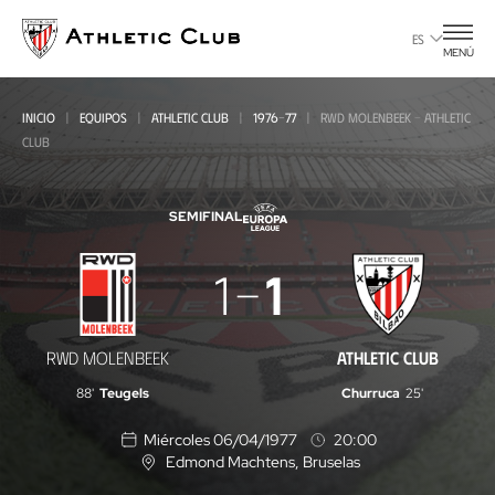
Ir
al
ES
MENÚ
contenido
principal
INICIO
EQUIPOS
ATHLETIC CLUB
1976-77
RWD MOLENBEEK - ATHLETIC
CLUB
SEMIFINAL
RWD
1
1
Molenbeek
-
RWD MOLENBEEK
ATHLETIC CLUB
Athletic
88'
Teugels
Churruca
25'
Club
Miércoles 06/04/1977
20:00
Edmond Machtens
, Bruselas
U
b