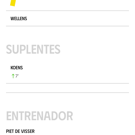
Wellens
Suplentes
Koens
7
’
Entrenador
Piet de Visser