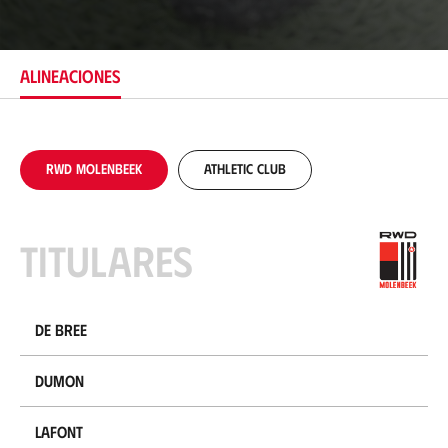
i
c
a
c
ALINEACIONES
i
ó
n
RWD Molenbeek
Athletic Club
Titulares
De Bree
Dumon
Lafont