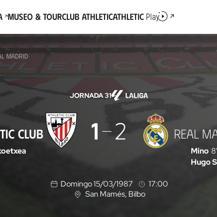
a
Museo & Tour
Club Athletic
Athletic
Play
AL MADRID
JORNADA 31
1
2
TIC CLUB
REAL M
koetxea
Mino
8
Hugo S
Domingo 15/03/1987
17:00
San Mamés
, Bilbo
U
b