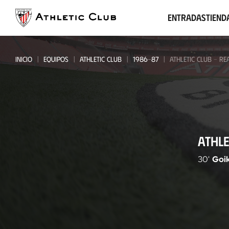
Ir
al
Entradas
Tiend
contenido
principal
INICIO
EQUIPOS
ATHLETIC CLUB
1986-87
ATHLETIC CLUB - RE
Athletic
ATHLE
Club
-
30'
Goi
Real
Madrid