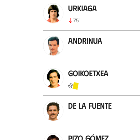
Urkiaga
75
’
Andrinua
Goikoetxea
De la Fuente
Pizo Gómez