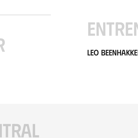
ENTRE
R
Leo Beenhakke
ITRAL