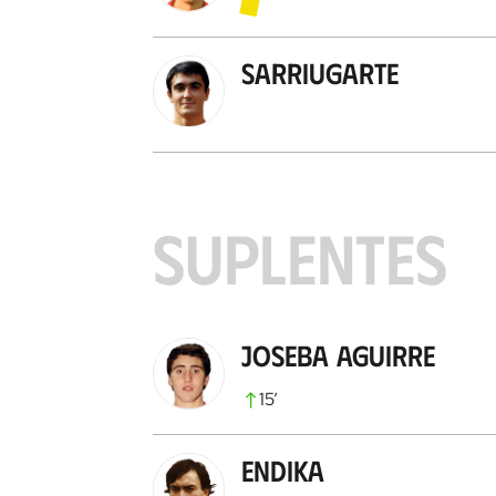
Sarriugarte
SUPLENTES
Joseba Aguirre
15
’
Endika