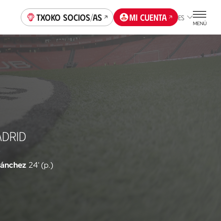
Txoko socios/as
Mi cuenta
ES
MENÚ
ADRID
'
ánchez
24' (p.)