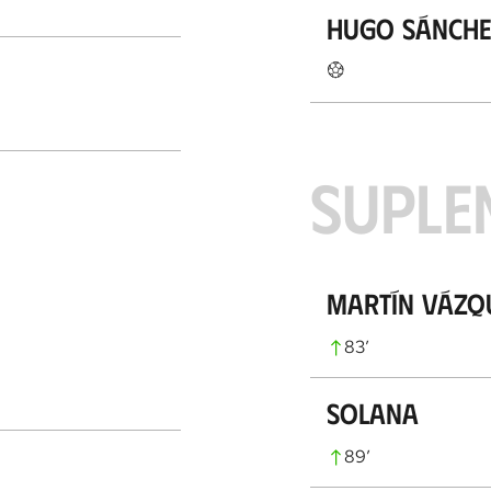
Hugo Sánche
SUPLE
Martín Vázq
83
’
Solana
89
’