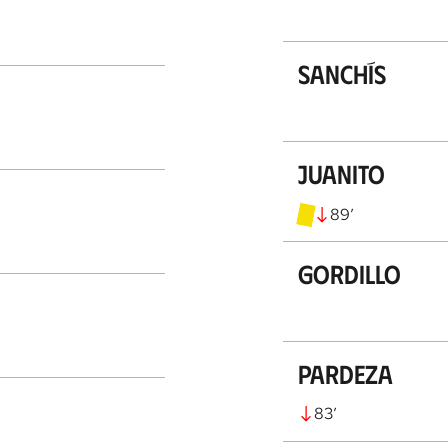
Sanchís
Juanito
89
’
Gordillo
Pardeza
83
’