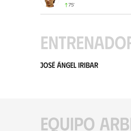
75
’
ENTRENADO
José Ángel Iribar
EQUIPO ARB