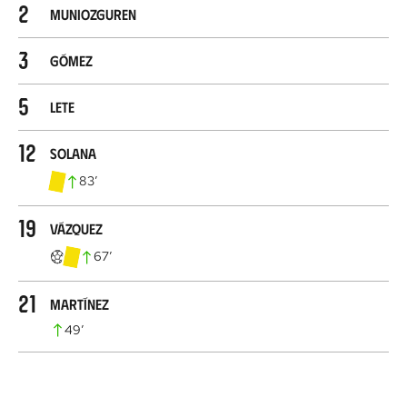
2
Muniozguren
3
Gómez
5
Lete
12
Solana
83
’
19
Vázquez
67
’
21
Martínez
49
’