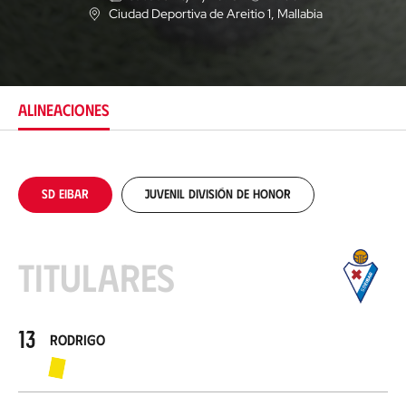
Ciudad Deportiva de Areitio 1
, Mallabia
U
b
i
c
a
c
ALINEACIONES
i
ó
n
SD Eibar
Juvenil División de Honor
Titulares
13
Rodrigo