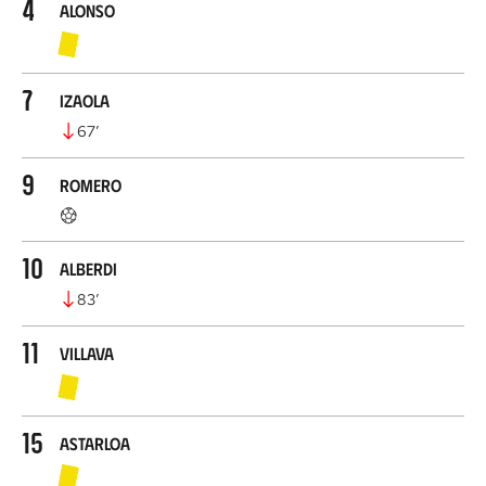
4
Alonso
7
Izaola
67
’
9
Romero
10
Alberdi
83
’
11
Villava
15
Astarloa