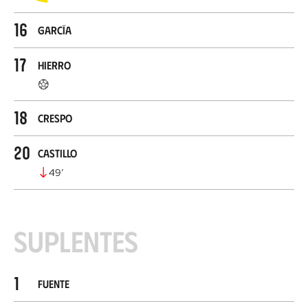
16
García
17
Hierro
18
Crespo
20
Castillo
49
’
Suplentes
1
Fuente