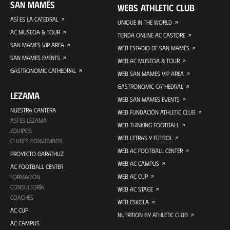
SAN MAMÉS
WEBS ATHLETIC CLUB
ASÍ ES LA CATEDRAL
UNIQUE IN THE WORLD
AC MUSEOA & TOUR
TIENDA ONLINE AC CASTORE
SAN MAMES VIP AREA
WEB ESTADIO DE SAN MAMÉS
SAN MAMES EVENTS
WEB AC MUSEOA & TOUR
GASTRONOMIC CATHEDRAL
WEB SAN MAMES VIP AREA
GASTRONOMIC CATHEDRAL
LEZAMA
WEB SAN MAMES EVENTS
NUESTRA CANTERA
WEB FUNDACIÓN ATHLETIC CLUB
ASÍ ES LEZAMA
WEB THINKING FOOTBALL
EQUIPOS
WEB LETRAS Y FÚTBOL
CLUBES CONVENIDOS
WEB AC FOOTBALL CENTER
PROYECTO GARATHUZ
WEB AC CAMPUS
AC FOOTBALL CENTER
WEB AC CUP
FORMACIÓN
CONSULTORÍA
WEB AC STAGE
COACHES
WEB ESKOLA
AC CUP
NUTRITION BY ATHLETIC CLUB
AC CAMPUS