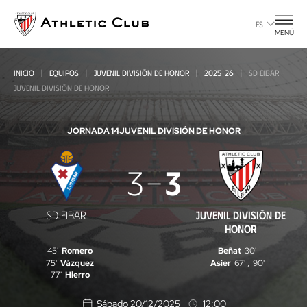
Ir
al
ES
MENÚ
contenido
principal
INICIO
EQUIPOS
JUVENIL DIVISIÓN DE HONOR
2025-26
SD EIBAR -
JUVENIL DIVISIÓN DE HONOR
JORNADA 14
JUVENIL DIVISIÓN DE HONOR
SD
3
3
Eibar
-
SD EIBAR
JUVENIL DIVISIÓN DE
Juvenil
HONOR
División
45'
Romero
Beñat
30'
75'
Vázquez
Asier
67'
,
90'
de
77'
Hierro
Honor
Sábado 20/12/2025
12:00