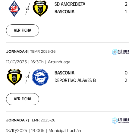
SD AMOREBIETA
2
Basconia
2025-
VS
BASCONIA
1
10-
05
Ver ficha
Basconia
JORNADA 6
|
TEMP.
2025-26
-
12/10/2025
16:30h
Artunduaga
Deportivo
BASCONIA
0
Alavés
VS
DEPORTIVO ALAVÉS B
2
B
2025-
10-
12
Ver ficha
SD
JORNADA 7
|
TEMP.
2025-26
Ejea
18/10/2025
19:00h
Municipal Luchán