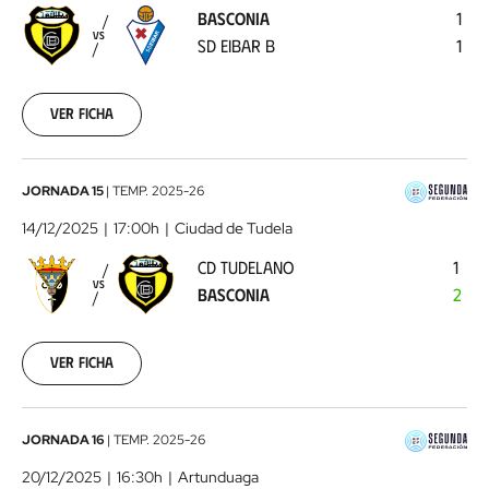
BASCONIA
1
Eibar
VS
SD EIBAR B
1
B
2025-
12-
06
Ver ficha
CD
JORNADA 15
|
TEMP.
2025-26
Tudelano
14/12/2025
17:00h
Ciudad de Tudela
-
CD TUDELANO
1
Basconia
2025-
VS
BASCONIA
2
12-
14
Ver ficha
Basconia
JORNADA 16
|
TEMP.
2025-26
-
20/12/2025
16:30h
Artunduaga