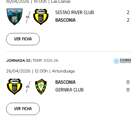
18/04/2026
19:00h
Las Llanas
Club
SESTAO RIVER CLUB
2
-
VS
BASCONIA
2
Basconia
2026-
04-
18
Ver ficha
Basconia
JORNADA 33
|
TEMP.
2025-26
-
26/04/2026
12:00h
Artunduaga
Gernika
BASCONIA
0
Club
2026-
VS
GERNIKA CLUB
0
04-
26
Ver ficha