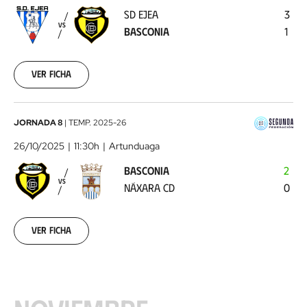
-
SD EJEA
3
Basconia
2025-
VS
BASCONIA
1
10-
18
Ver ficha
Basconia
JORNADA 8
|
TEMP.
2025-26
-
26/10/2025
11:30h
Artunduaga
Náxara
BASCONIA
2
CD
2025-
VS
NÁXARA CD
0
10-
26
Ver ficha