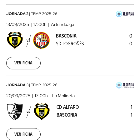
Basconia
JORNADA 2
|
TEMP.
2025-26
-
13/09/2025
17:00h
Artunduaga
SD
BASCONIA
0
Logroñés
2025-
VS
SD LOGROÑÉS
0
09-
13
Ver ficha
CD
JORNADA 3
|
TEMP.
2025-26
Alfaro
20/09/2025
17:00h
La Molineta
-
CD ALFARO
1
Basconia
2025-
VS
BASCONIA
1
09-
20
Ver ficha