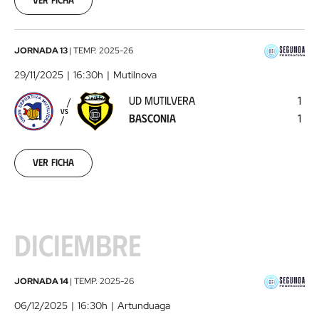
UD
JORNADA 13
|
TEMP.
2025-26
Mutilvera
29/11/2025
16:30h
Mutilnova
-
UD MUTILVERA
1
Basconia
2025-
VS
BASCONIA
1
11-
29
Ver ficha
DICIEMBRE
Basconia
JORNADA 14
|
TEMP.
2025-26
-
06/12/2025
16:30h
Artunduaga
SD