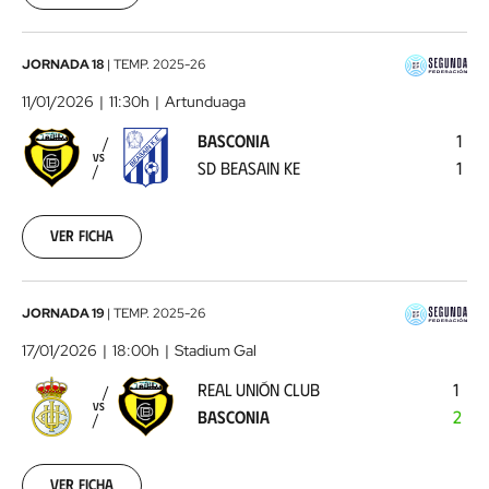
Basconia
JORNADA 18
|
TEMP.
2025-26
-
11/01/2026
11:30h
Artunduaga
SD
BASCONIA
1
Beasain
VS
SD BEASAIN KE
1
KE
2026-
01-
11
Ver ficha
Real
JORNADA 19
|
TEMP.
2025-26
Unión
17/01/2026
18:00h
Stadium Gal
Club
REAL UNIÓN CLUB
1
-
VS
BASCONIA
2
Basconia
2026-
01-
17
Ver ficha