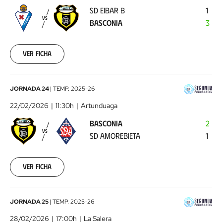
B
SD EIBAR B
1
-
VS
BASCONIA
3
Basconia
2026-
02-
15
Ver ficha
Basconia
JORNADA 24
|
TEMP.
2025-26
-
22/02/2026
11:30h
Artunduaga
SD
BASCONIA
2
Amorebieta
2026-
VS
SD AMOREBIETA
1
02-
22
Ver ficha
Náxara
JORNADA 25
|
TEMP.
2025-26
CD
28/02/2026
17:00h
La Salera