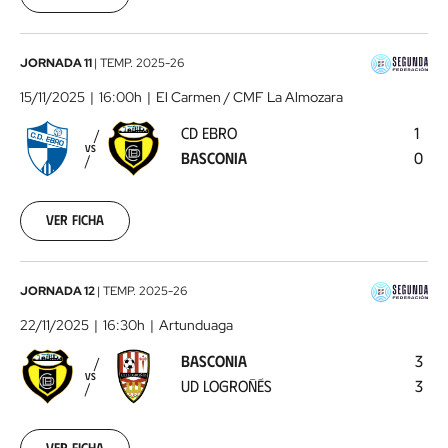
CD
JORNADA 11
|
TEMP.
2025-26
Ebro
15/11/2025
16:00h
El Carmen / CMF La Almozara
-
CD EBRO
1
Basconia
2025-
VS
BASCONIA
0
11-
15
Ver ficha
Basconia
JORNADA 12
|
TEMP.
2025-26
-
22/11/2025
16:30h
Artunduaga
UD
BASCONIA
3
Logroñés
2025-
VS
UD LOGROÑÉS
3
11-
22
Ver ficha