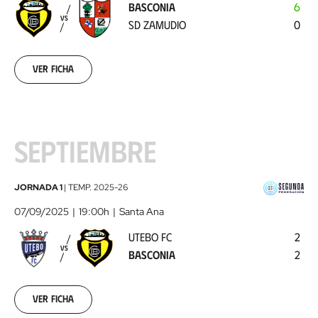
BASCONIA
6
Zamudio
2025-
VS
SD ZAMUDIO
0
08-
30
Ver ficha
SEPTIEMBRE
Utebo
JORNADA 1
|
TEMP.
2025-26
FC
07/09/2025
19:00h
Santa Ana
-
UTEBO FC
2
Basconia
2025-
VS
BASCONIA
2
09-
07
Ver ficha