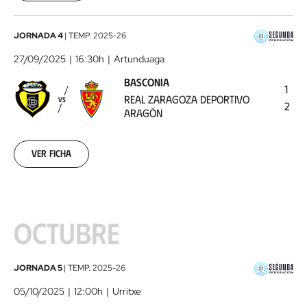
Basconia
JORNADA 4
|
TEMP.
2025-26
-
27/09/2025
16:30h
Artunduaga
Real
BASCONIA
Zaragoza
1
REAL ZARAGOZA DEPORTIVO
VS
Deportivo
2
ARAGÓN
Aragón
2025-
09-
Ver ficha
27
OCTUBRE
SD
JORNADA 5
|
TEMP.
2025-26
Amorebieta
05/10/2025
12:00h
Urritxe
-