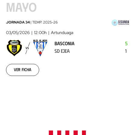
MAYO
Basconia
JORNADA 34
|
TEMP.
2025-26
-
03/05/2026
12:00h
Artunduaga
SD
BASCONIA
5
Ejea
2026-
VS
SD EJEA
1
05-
03
Ver ficha