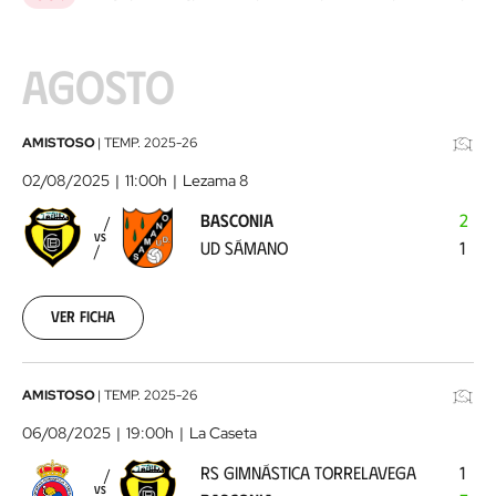
AGOSTO
Basconia
AMISTOSO
|
TEMP.
2025-26
-
02/08/2025
11:00h
Lezama 8
UD
BASCONIA
2
Sámano
2025-
VS
UD SÁMANO
1
08-
02
Ver ficha
RS
AMISTOSO
|
TEMP.
2025-26
Gimnástica
06/08/2025
19:00h
La Caseta
Torrelavega
RS GIMNÁSTICA TORRELAVEGA
1
-
VS