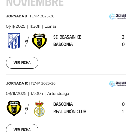
NOVIEMBRE
SD
JORNADA 9
|
TEMP.
2025-26
Beasain
01/11/2025
11:30h
Loinaz
KE
SD BEASAIN KE
2
-
VS
BASCONIA
0
Basconia
2025-
11-
01
Ver ficha
Basconia
JORNADA 10
|
TEMP.
2025-26
-
09/11/2025
17:00h
Artunduaga
Real
BASCONIA
0
Unión
VS
REAL UNIÓN CLUB
1
Club
2025-
11-
09
Ver ficha