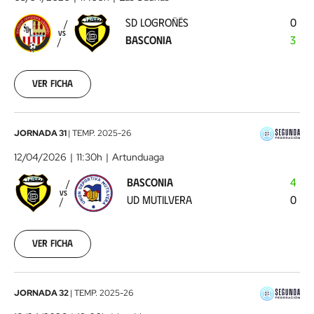
-
SD LOGROÑÉS
0
Basconia
2026-
VS
BASCONIA
3
04-
05
Ver ficha
Basconia
JORNADA 31
|
TEMP.
2025-26
-
12/04/2026
11:30h
Artunduaga
UD
BASCONIA
4
Mutilvera
2026-
VS
UD MUTILVERA
0
04-
12
Ver ficha
Sestao
JORNADA 32
|
TEMP.
2025-26
River