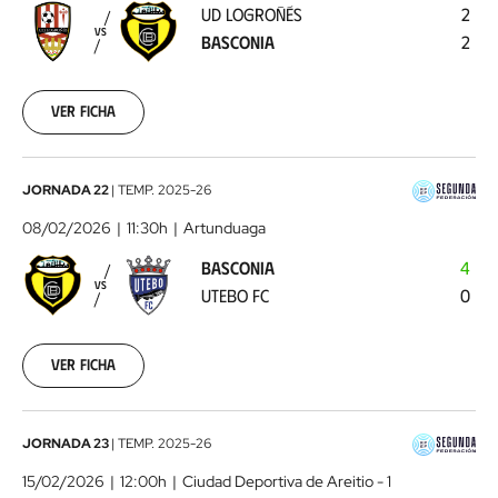
UD LOGROÑÉS
2
Basconia
2026-
VS
BASCONIA
2
02-
01
Ver ficha
Basconia
JORNADA 22
|
TEMP.
2025-26
-
08/02/2026
11:30h
Artunduaga
Utebo
BASCONIA
4
FC
2026-
VS
UTEBO FC
0
02-
08
Ver ficha
SD
JORNADA 23
|
TEMP.
2025-26
Eibar
15/02/2026
12:00h
Ciudad Deportiva de Areitio - 1