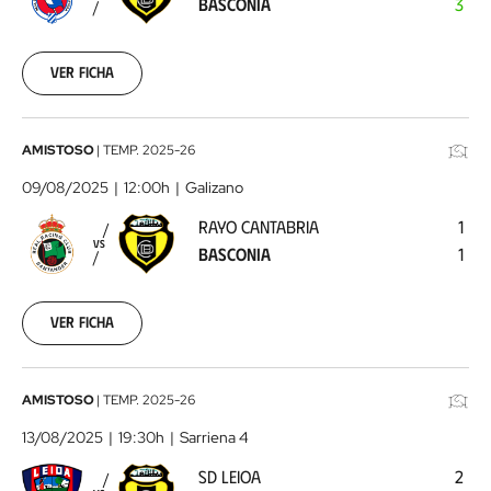
BASCONIA
3
Basconia
2025-
08-
06
Ver ficha
Rayo
AMISTOSO
|
TEMP.
2025-26
Cantabria
09/08/2025
12:00h
Galizano
-
RAYO CANTABRIA
1
Basconia
2025-
VS
BASCONIA
1
08-
09
Ver ficha
SD
AMISTOSO
|
TEMP.
2025-26
Leioa
13/08/2025
19:30h
Sarriena 4
-
SD LEIOA
2
Basconia
2025-