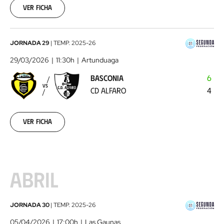
22
Ver ficha
Basconia
JORNADA 29
|
TEMP.
2025-26
-
29/03/2026
11:30h
Artunduaga
CD
BASCONIA
6
Alfaro
2026-
VS
CD ALFARO
4
03-
29
Ver ficha
ABRIL
SD
JORNADA 30
|
TEMP.
2025-26
Logroñés
05/04/2026
17:00h
Las Gaunas