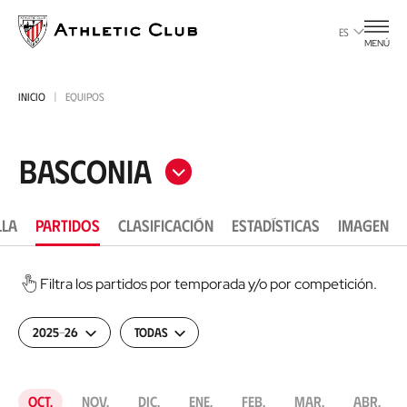
Ir
al
ES
MENÚ
contenido
principal
INICIO
EQUIPOS
Basconia
LLA
PARTIDOS
CLASIFICACIÓN
ESTADÍSTICAS
IMAGEN
Filtra los partidos por temporada y/o por competición.
2025-26
Todas
oct.
nov.
dic.
ene.
feb.
mar.
abr.