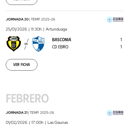
Basconia
JORNADA 20
|
TEMP.
2025-26
-
25/01/2026
11:30h
Artunduaga
CD
BASCONIA
1
Ebro
2026-
VS
CD EBRO
1
01-
25
Ver ficha
FEBRERO
UD
JORNADA 21
|
TEMP.
2025-26
Logroñés
01/02/2026
17:00h
Las Gaunas
-