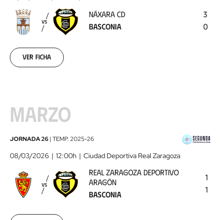
-
NÁXARA CD
3
Basconia
2026-
VS
BASCONIA
0
02-
28
Ver ficha
MARZO
Real
JORNADA 26
|
TEMP.
2025-26
Zaragoza
08/03/2026
12:00h
Ciudad Deportiva Real Zaragoza
Deportivo
REAL ZARAGOZA DEPORTIVO
Aragón
1
ARAGÓN
VS
-
1
BASCONIA
Basconia
2026-
03-