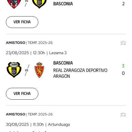
VS
BASCONIA
2
08-
13
Ver ficha
Basconia
AMISTOSO
|
TEMP.
2025-26
-
23/08/2025
12:30h
Lezama 3
Real
BASCONIA
Zaragoza
3
REAL ZARAGOZA DEPORTIVO
VS
Deportivo
0
ARAGÓN
Aragón
2025-
08-
Ver ficha
23
Basconia
AMISTOSO
|
TEMP.
2025-26
-
30/08/2025
11:30h
Artunduaga
SD