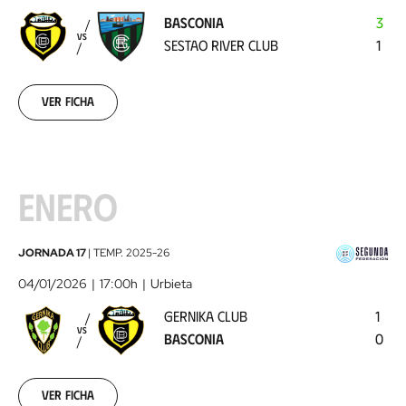
Sestao
BASCONIA
3
River
VS
SESTAO RIVER CLUB
1
Club
2025-
12-
20
Ver ficha
ENERO
Gernika
JORNADA 17
|
TEMP.
2025-26
Club
04/01/2026
17:00h
Urbieta
-
GERNIKA CLUB
1
Basconia
2026-
VS
BASCONIA
0
01-
04
Ver ficha