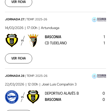
Ver ficha
08
Basconia
JORNADA 27
|
TEMP.
2025-26
-
14/03/2026
17:00h
Artunduaga
CD
BASCONIA
1
Tudelano
2026-
VS
CD TUDELANO
1
03-
14
Ver ficha
Deportivo
JORNADA 28
|
TEMP.
2025-26
Alavés
22/03/2026
12:00h
José Luis Compañón 3
B
DEPORTIVO ALAVÉS B
0
-
VS
BASCONIA
0
Basconia
2026-
03-