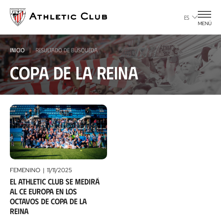
Ir
al
ES
MENÚ
contenido
principal
INICIO
RESULTADO DE BÚSQUEDA
Copa de la Reina
FEMENINO
11/11/2025
El Athletic Club se medirá
al CE Europa en los
octavos de Copa de la
Reina