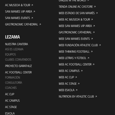
AC MUSEOA & TOUR
TIENDA ONLINE AC CASTORE
SAN MAMES VIP AREA
WEB ESTADIO DE SAN MAMÉS
SAN MAMES EVENTS
WEB AC MUSEOA & TOUR
GASTRONOMIC CATHEDRAL
WEB SAN MAMES VIP AREA
GASTRONOMIC CATHEDRAL
LEZAMA
WEB SAN MAMES EVENTS
NUESTRA CANTERA
WEB FUNDACIÓN ATHLETIC CLUB
ASÍ ES LEZAMA
WEB THINKING FOOTBALL
EQUIPOS
WEB LETRAS Y FÚTBOL
CLUBES CONVENIDOS
WEB AC FOOTBALL CENTER
PROYECTO GARATHUZ
WEB AC CAMPUS
AC FOOTBALL CENTER
WEB AC CUP
FORMACIÓN
CONSULTORÍA
WEB AC STAGE
COACHES
WEB ESKOLA
AC CUP
NUTRITION BY ATHLETIC CLUB
AC CAMPUS
AC STAGE
ESKOLA