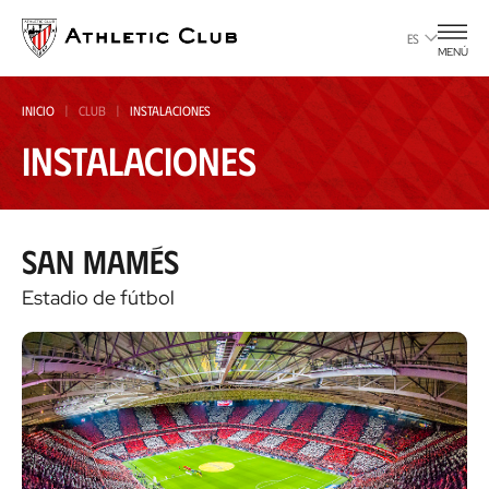
Ir
al
ES
MENÚ
contenido
principal
INICIO
CLUB
INSTALACIONES
Instalaciones
San Mamés
Estadio de fútbol