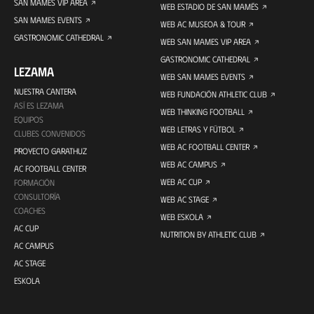
SAN MAMES VIP AREA
WEB ESTADIO DE SAN MAMÉS
SAN MAMES EVENTS
WEB AC MUSEOA & TOUR
GASTRONOMIC CATHEDRAL
WEB SAN MAMES VIP AREA
GASTRONOMIC CATHEDRAL
LEZAMA
WEB SAN MAMES EVENTS
NUESTRA CANTERA
WEB FUNDACIÓN ATHLETIC CLUB
ASÍ ES LEZAMA
WEB THINKING FOOTBALL
EQUIPOS
WEB LETRAS Y FÚTBOL
CLUBES CONVENIDOS
WEB AC FOOTBALL CENTER
PROYECTO GARATHUZ
WEB AC CAMPUS
AC FOOTBALL CENTER
WEB AC CUP
FORMACIÓN
CONSULTORÍA
WEB AC STAGE
COACHES
WEB ESKOLA
AC CUP
NUTRITION BY ATHLETIC CLUB
AC CAMPUS
AC STAGE
ESKOLA