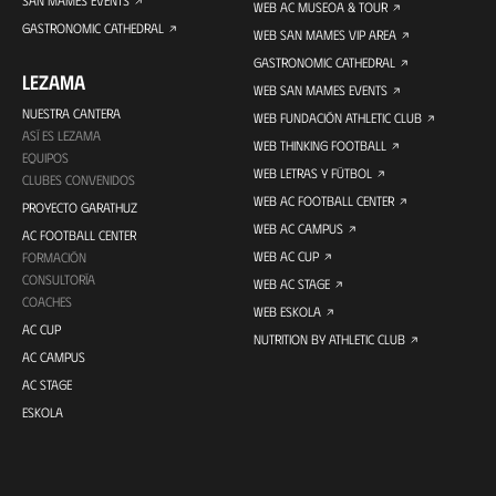
SAN MAMES EVENTS
WEB AC MUSEOA & TOUR
GASTRONOMIC CATHEDRAL
WEB SAN MAMES VIP AREA
GASTRONOMIC CATHEDRAL
LEZAMA
WEB SAN MAMES EVENTS
NUESTRA CANTERA
WEB FUNDACIÓN ATHLETIC CLUB
ASÍ ES LEZAMA
WEB THINKING FOOTBALL
EQUIPOS
WEB LETRAS Y FÚTBOL
CLUBES CONVENIDOS
WEB AC FOOTBALL CENTER
PROYECTO GARATHUZ
WEB AC CAMPUS
AC FOOTBALL CENTER
WEB AC CUP
FORMACIÓN
CONSULTORÍA
WEB AC STAGE
COACHES
WEB ESKOLA
AC CUP
NUTRITION BY ATHLETIC CLUB
AC CAMPUS
AC STAGE
ESKOLA