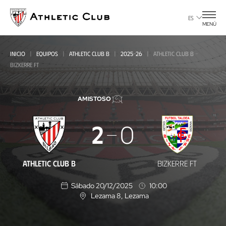
Ir
al
ES
MENÚ
contenido
principal
INICIO
EQUIPOS
ATHLETIC CLUB B
2025-26
ATHLETIC CLUB B -
BIZKERRE FT
AMISTOSO
Athletic
2
0
Club
B
ATHLETIC CLUB B
BIZKERRE FT
-
Sábado 20/12/2025
10:00
Bizkerre
Lezama 8
, Lezama
U
FT
b
i
c