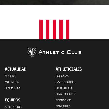
a
c
i
ó
n
ACTUALIDAD
ATHLETICZALES
NOTICIAS
SOCIOS/AS
MULTIMEDIA
GAZTE ABONOA
HEMEROTECA
CLUB ATHLETIC
PEÑAS OFICIALES
EQUIPOS
ABONOS VIP
COMUNIDAD
ATHLETIC CLUB