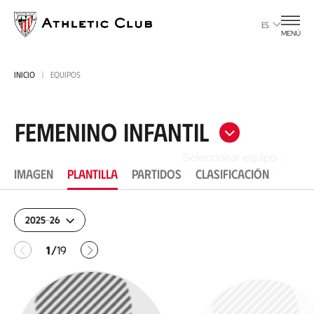
Ir
al
ES
MENÚ
contenido
principal
INICIO
EQUIPOS
Femenino Infantil
IMAGEN
PLANTILLA
PARTIDOS
CLASIFICACIÓN
2025-26
Anterior
Siguiente
1
19
/