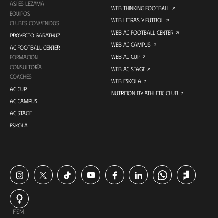
ASÍ ES LEZAMA
WEB THINKING FOOTBALL
EQUIPOS
WEB LETRAS Y FÚTBOL
CLUBES CONVENIDOS
WEB AC FOOTBALL CENTER
PROYECTO GARATHUZ
WEB AC CAMPUS
AC FOOTBALL CENTER
WEB AC CUP
FORMACIÓN
CONSULTORÍA
WEB AC STAGE
COACHES
WEB ESKOLA
AC CUP
NUTRITION BY ATHLETIC CLUB
AC CAMPUS
AC STAGE
ESKOLA
FEM.