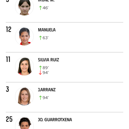
46
’
12
Manuela
63
’
11
Silvia Ruiz
89
’
94
’
3
J.Arranz
94
’
25
Jo. Guarrotxena