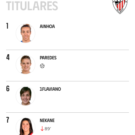
Titulares
1
Ainhoa
4
Paredes
6
J.Flaviano
7
Nekane
89
’