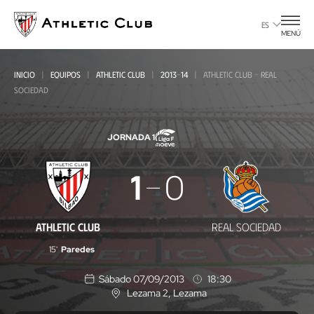
Ir
al
ES
MENÚ
contenido
principal
INICIO
EQUIPOS
ATHLETIC CLUB
2013-14
ATHLETIC CLUB - REAL
SOCIEDAD
JORNADA 1
Athletic
1
0
Club
-
ATHLETIC CLUB
REAL SOCIEDAD
Real
15'
Paredes
Sociedad
Sábado 07/09/2013
18:30
Lezama 2
, Lezama
U
b