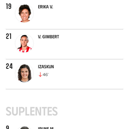
19
Erika V.
21
V. Gimbert
24
Izaskun
46
’
Suplentes
9
Irune M.