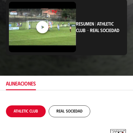
i
c
a
c
i
RESUMEN
|
ATHLETIC
ó
CLUB
-
REAL SOCIEDAD
n
ALINEACIONES
Athletic Club
Real Sociedad