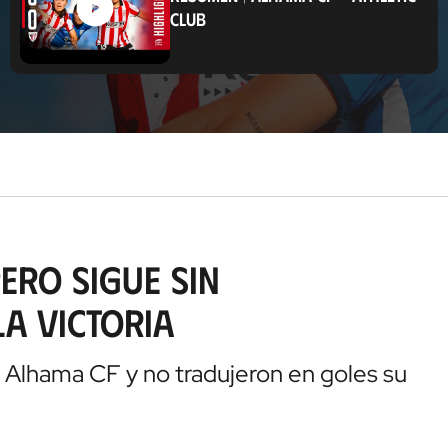
a
CLUB
c
i
ó
n
pero sigue sin
a victoria
 Alhama CF y no tradujeron en goles su