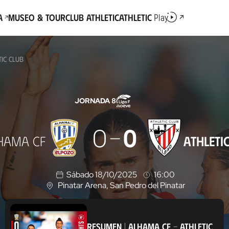
a
Museo & Tour
Club Athletic
Athletic
Play
TIC CLUB
JORNADA 8
0
0
HAMA CF
ATHLETI
Sábado 18/10/2025
16:00
Pinatar Arena
, San Pedro del Pinatar
U
b
i
c
RESUMEN
|
ALHAMA CF
-
ATHLETIC