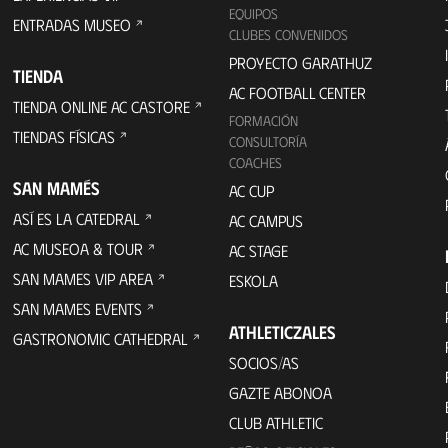
EQUIPOS
ENTRADAS MUSEO
CLUBES CONVENIDOS
PROYECTO GARATHUZ
TIENDA
AC FOOTBALL CENTER
TIENDA ONLINE AC CASTORE
FORMACIÓN
TIENDAS FÍSICAS
CONSULTORÍA
COACHES
SAN MAMÉS
AC CUP
ASÍ ES LA CATEDRAL
AC CAMPUS
AC MUSEOA & TOUR
AC STAGE
SAN MAMES VIP AREA
ESKOLA
SAN MAMES EVENTS
ATHLETICZALES
GASTRONOMIC CATHEDRAL
SOCIOS/AS
GAZTE ABONOA
CLUB ATHLETIC