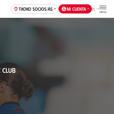
Txoko socios/as
Mi cuenta
ES
MENÚ
C CLUB