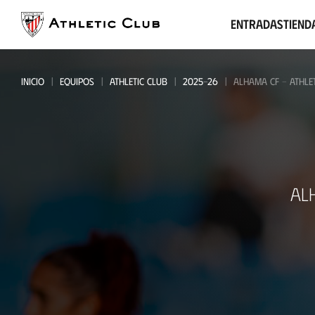
Ir
al
Entradas
Tiend
contenido
principal
INICIO
EQUIPOS
ATHLETIC CLUB
2025-26
ALHAMA CF - ATHLE
Alhama
AL
CF
-
Athletic
Club