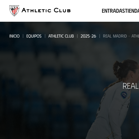
Ir
al
Entradas
Tiend
contenido
principal
INICIO
EQUIPOS
ATHLETIC CLUB
2025-26
REAL MADRID - ATHL
Real
REAL
Madrid
-
Athletic
Club