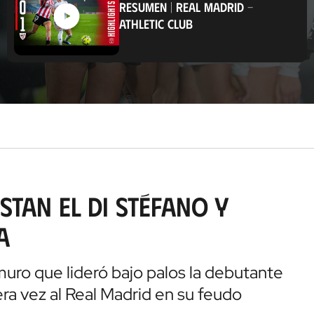
RESUMEN
|
REAL MADRID
-
a
ATHLETIC CLUB
c
i
ó
n
tan el Di Stéfano y
a
 muro que lideró bajo palos la debutante
ra vez al Real Madrid en su feudo