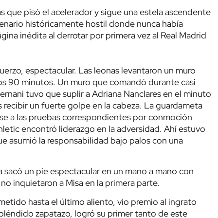
as que pisó el acelerador y sigue una estela ascendente
scenario históricamente hostil donde nunca había
gina inédita al derrotar por primera vez al Real Madrid
sfuerzo, espectacular. Las leonas levantaron un muro
 los 90 minutos. Un muro que comandó durante casi
rnani tuvo que suplir a Adriana Nanclares en el minuto
as recibir un fuerte golpe en la cabeza. La guardameta
erse a las pruebas correspondientes por conmoción
thletic encontró liderazgo en la adversidad. Ahí estuvo
ue asumió la responsabilidad bajo palos con una
na sacó un pie espectacular en un mano a mano con
 no inquietaron a Misa en la primera parte.
etido hasta el último aliento, vio premio al ingrato
pléndido zapatazo, logró su primer tanto de este