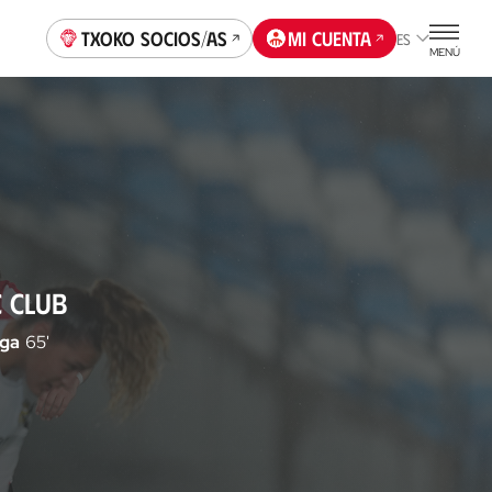
Txoko socios/as
Mi cuenta
ES
MENÚ
C CLUB
ega
65'