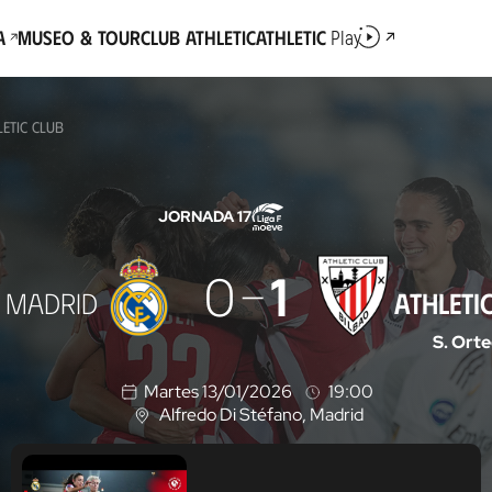
a
Museo & Tour
Club Athletic
Athletic
Play
ETIC CLUB
JORNADA 17
0
1
 MADRID
ATHLETI
S. Ort
Martes 13/01/2026
19:00
Alfredo Di Stéfano
, Madrid
U
b
i
c