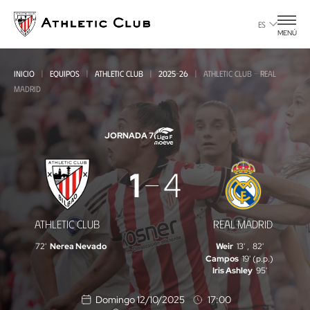
Ir
al
ES
MENÚ
contenido
principal
INICIO
EQUIPOS
ATHLETIC CLUB
2025-26
ATHLETIC CLUB - REAL
MADRID
JORNADA 7
Athletic
1
4
Club
-
ATHLETIC CLUB
REAL MADRID
Real
72'
Nerea Nevado
Weir
13'
,
82'
Madrid
Campos
19' (p.p.)
Iris Ashley
95'
Domingo 12/10/2025
17:00