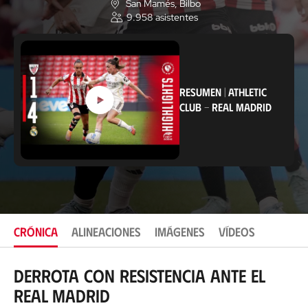
San Mamés
, Bilbo
U
9.958
asistentes
b
i
c
a
c
i
ó
RESUMEN
|
ATHLETIC
n
CLUB
-
REAL MADRID
CRÓNICA
ALINEACIONES
IMÁGENES
VÍDEOS
Derrota con resistencia ante el
Real Madrid