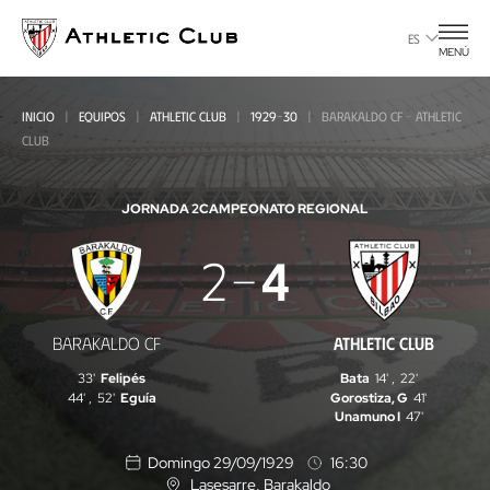
Ir
al
ES
MENÚ
contenido
principal
INICIO
EQUIPOS
ATHLETIC CLUB
1929-30
BARAKALDO CF - ATHLETIC
CLUB
JORNADA 2
CAMPEONATO REGIONAL
Barakaldo
2
4
CF
-
BARAKALDO CF
ATHLETIC CLUB
Athletic
33'
Felipés
Bata
14'
,
22'
Club
44'
,
52'
Eguía
Gorostiza, G
41'
Unamuno I
47'
Domingo 29/09/1929
16:30
Lasesarre
, Barakaldo