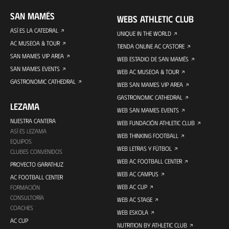
SAN MAMÉS
WEBS ATHLETIC CLUB
ASÍ ES LA CATEDRAL
UNIQUE IN THE WORLD
AC MUSEOA & TOUR
TIENDA ONLINE AC CASTORE
SAN MAMES VIP AREA
WEB ESTADIO DE SAN MAMÉS
SAN MAMES EVENTS
WEB AC MUSEOA & TOUR
GASTRONOMIC CATHEDRAL
WEB SAN MAMES VIP AREA
GASTRONOMIC CATHEDRAL
LEZAMA
WEB SAN MAMES EVENTS
NUESTRA CANTERA
WEB FUNDACIÓN ATHLETIC CLUB
ASÍ ES LEZAMA
WEB THINKING FOOTBALL
EQUIPOS
WEB LETRAS Y FÚTBOL
CLUBES CONVENIDOS
WEB AC FOOTBALL CENTER
PROYECTO GARATHUZ
WEB AC CAMPUS
AC FOOTBALL CENTER
WEB AC CUP
FORMACIÓN
CONSULTORÍA
WEB AC STAGE
COACHES
WEB ESKOLA
AC CUP
NUTRITION BY ATHLETIC CLUB