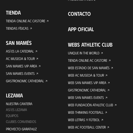
TIENDA
CONTACTO
TIENDA ONLINE AC CASTORE
APP OFICIAL
TIENDAS FÍSICAS
SAN MAMÉS
WEBS ATHLETIC CLUB
ASÍ ES LA CATEDRAL
UNIQUE IN THE WORLD
AC MUSEOA & TOUR
TIENDA ONLINE AC CASTORE
SAN MAMES VIP AREA
WEB ESTADIO DE SAN MAMÉS
SAN MAMES EVENTS
WEB AC MUSEOA & TOUR
GASTRONOMIC CATHEDRAL
WEB SAN MAMES VIP AREA
GASTRONOMIC CATHEDRAL
LEZAMA
WEB SAN MAMES EVENTS
NUESTRA CANTERA
WEB FUNDACIÓN ATHLETIC CLUB
ASÍ ES LEZAMA
WEB THINKING FOOTBALL
EQUIPOS
WEB LETRAS Y FÚTBOL
CLUBES CONVENIDOS
WEB AC FOOTBALL CENTER
PROYECTO GARATHUZ