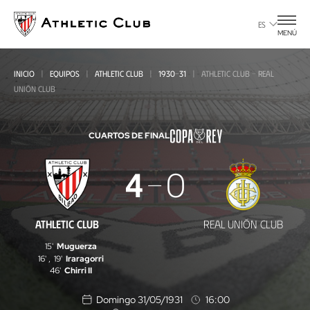
Ir
al
ES
MENÚ
contenido
principal
INICIO
EQUIPOS
ATHLETIC CLUB
1930-31
ATHLETIC CLUB - REAL
UNIÓN CLUB
CUARTOS DE FINAL
Athletic
4
0
Club
-
ATHLETIC CLUB
REAL UNIÓN CLUB
Real
15'
Muguerza
Unión
16'
,
19'
Iraragorri
46'
Chirri II
Club
Domingo 31/05/1931
16:00