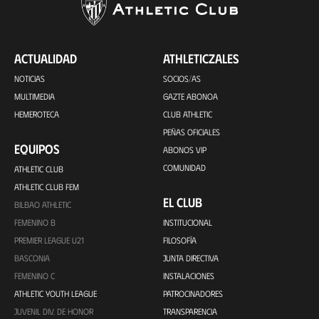
ACTUALIDAD
ATHLETICZALES
NOTICIAS
SOCIOS/AS
MULTIMEDIA
GAZTE ABONOA
HEMEROTECA
CLUB ATHLETIC
PEÑAS OFICIALES
EQUIPOS
ABONOS VIP
COMUNIDAD
ATHLETIC CLUB
ATHLETIC CLUB FEM
EL CLUB
BILBAO ATHLETIC
FEMENINO B
INSTITUCIONAL
PREMIER LEAGUE U21
FILOSOFÍA
BASCONIA
JUNTA DIRECTIVA
FEMENINO C
INSTALACIONES
ATHLETIC YOUTH LEAGUE
PATROCINADORES
JUVENIL DIV. DE HONOR
TRANSPARENCIA