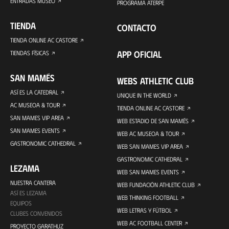
ENTRADAS MUSEO
PROGRAMA ATERPE
TIENDA
CONTACTO
TIENDA ONLINE AC CASTORE
APP OFICIAL
TIENDAS FÍSICAS
SAN MAMÉS
WEBS ATHLETIC CLUB
ASÍ ES LA CATEDRAL
UNIQUE IN THE WORLD
AC MUSEOA & TOUR
TIENDA ONLINE AC CASTORE
SAN MAMES VIP AREA
WEB ESTADIO DE SAN MAMÉS
SAN MAMES EVENTS
WEB AC MUSEOA & TOUR
GASTRONOMIC CATHEDRAL
WEB SAN MAMES VIP AREA
GASTRONOMIC CATHEDRAL
LEZAMA
WEB SAN MAMES EVENTS
NUESTRA CANTERA
WEB FUNDACIÓN ATHLETIC CLUB
ASÍ ES LEZAMA
WEB THINKING FOOTBALL
EQUIPOS
WEB LETRAS Y FÚTBOL
CLUBES CONVENIDOS
WEB AC FOOTBALL CENTER
PROYECTO GARATHUZ