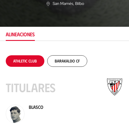
San Mamés
, Bilbo
U
b
i
c
a
c
ALINEACIONES
i
ó
n
Athletic Club
Barakaldo CF
Titulares
Blasco