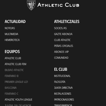
ACTUALIDAD
ATHLETICZALES
NOTICIAS
SOCIOS/AS
MULTIMEDIA
GAZTE ABONOA
HEMEROTECA
CLUB ATHLETIC
PEÑAS OFICIALES
EQUIPOS
ABONOS VIP
COMUNIDAD
ATHLETIC CLUB
ATHLETIC CLUB FEM
EL CLUB
BILBAO ATHLETIC
FEMENINO B
INSTITUCIONAL
PREMIER LEAGUE U21
FILOSOFÍA
BASCONIA
JUNTA DIRECTIVA
FEMENINO C
INSTALACIONES
ATHLETIC YOUTH LEAGUE
PATROCINADORES
JUVENIL DIV. DE HONOR
TRANSPARENCIA