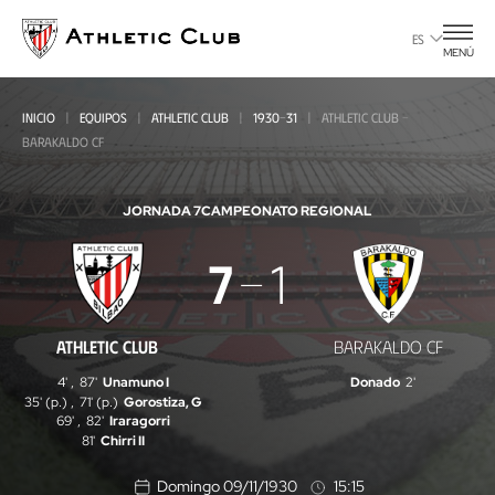
Ir
al
ES
MENÚ
contenido
principal
INICIO
EQUIPOS
ATHLETIC CLUB
1930-31
ATHLETIC CLUB -
BARAKALDO CF
JORNADA 7
CAMPEONATO REGIONAL
Athletic
7
1
Club
-
ATHLETIC CLUB
BARAKALDO CF
Barakaldo
4'
,
87'
Unamuno I
Donado
2'
CF
35' (p.)
,
71' (p.)
Gorostiza, G
69'
,
82'
Iraragorri
81'
Chirri II
Domingo 09/11/1930
15:15