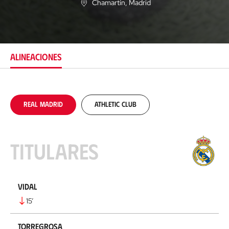
Chamartín
, Madrid
U
b
i
c
a
c
ALINEACIONES
i
ó
n
Real Madrid
Athletic Club
Titulares
Vidal
15
’
Torregrosa