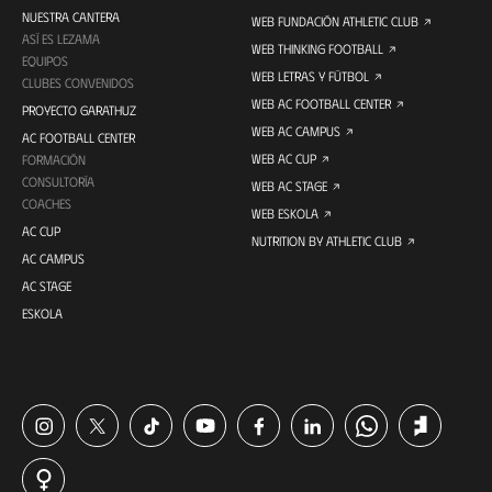
NUESTRA CANTERA
WEB FUNDACIÓN ATHLETIC CLUB
ASÍ ES LEZAMA
WEB THINKING FOOTBALL
EQUIPOS
WEB LETRAS Y FÚTBOL
CLUBES CONVENIDOS
WEB AC FOOTBALL CENTER
PROYECTO GARATHUZ
WEB AC CAMPUS
AC FOOTBALL CENTER
WEB AC CUP
FORMACIÓN
CONSULTORÍA
WEB AC STAGE
COACHES
WEB ESKOLA
AC CUP
NUTRITION BY ATHLETIC CLUB
AC CAMPUS
AC STAGE
ESKOLA