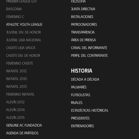
PREMIER LEAGUE U21
FILOSOFÍA
BASCONIA
JUNTA DIRECTIVA
FEMENINO C
INSTALACIONES
ATHLETIC YOUTH LEAGUE
PATROCINADORES
JUVENIL DIV. DE HONOR
TRANSPARENCIA
JUVENIL LIGA NACIONAL
ÁREA DE PRENSA
CADETE LIGA VASCA
CANAL DEL INFORMANTE
CADETE DIV. DE HONOR
PERFIL DEL CONTRATANTE
FEMENINO CADETE
HISTORIA
INFANTIL 2012
INFANTIL 2010
DÉCADA A DÉCADA
INFANTIL 2013
PALMARÉS
FEMENINO INFANTIL
FUTBOLISTAS
ALEVÍN 2012
RIVALES
ALEVÍN 2014
ESTADÍSTICAS HISTÓRICAS
ALEVÍN 2015
PRESIDENTES
GENUINE AC FUNDAZIOA
ENTRENADORES
AGENDA DE PARTIDOS