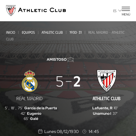
Ir
al
ES
MENÚ
contenido
principal
INICIO
EQUIPOS
ATHLETIC CLUB
1930-31
REAL MADRID - ATHLETIC
CLUB
AMISTOSO
Real
5
2
Madrid
-
REAL MADRID
ATHLETIC CLUB
Athletic
5'
,
18'
,
75'
García de la Puerta
Lafuente, R
10'
Club
42'
Eugenio
Unamuno I
37'
65'
Galé
Lunes 08/12/1930
14:45