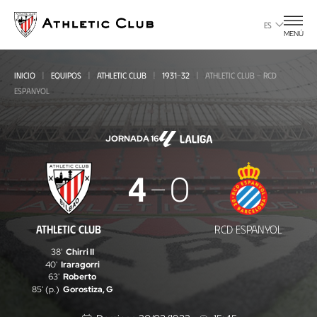
Ir
al
ES
MENÚ
contenido
principal
INICIO
EQUIPOS
ATHLETIC CLUB
1931-32
ATHLETIC CLUB - RCD
ESPANYOL
JORNADA 16
Athletic
4
0
Club
-
ATHLETIC CLUB
RCD ESPANYOL
RCD
38'
Chirri II
Espanyol
40'
Iraragorri
63'
Roberto
85' (p.)
Gorostiza, G