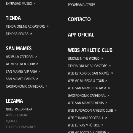
ENTRADAS MUSEO
PROGRAMA ATERPE
TIENDA
CONTACTO
TIENDA ONLINE AC CASTORE
APP OFICIAL
TIENDAS FÍSICAS
SAN MAMÉS
WEBS ATHLETIC CLUB
ASÍ ES LA CATEDRAL
UNIQUE IN THE WORLD
AC MUSEOA & TOUR
TIENDA ONLINE AC CASTORE
SAN MAMES VIP AREA
WEB ESTADIO DE SAN MAMÉS
SAN MAMES EVENTS
WEB AC MUSEOA & TOUR
GASTRONOMIC CATHEDRAL
WEB SAN MAMES VIP AREA
GASTRONOMIC CATHEDRAL
LEZAMA
WEB SAN MAMES EVENTS
NUESTRA CANTERA
WEB FUNDACIÓN ATHLETIC CLUB
ASÍ ES LEZAMA
WEB THINKING FOOTBALL
EQUIPOS
WEB LETRAS Y FÚTBOL
CLUBES CONVENIDOS
WEB AC FOOTBALL CENTER