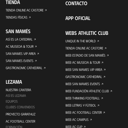
TIENDA
CONTACTO
TIENDA ONLINE AC CASTORE
APP OFICIAL
TIENDAS FÍSICAS
SAN MAMÉS
WEBS ATHLETIC CLUB
ASÍ ES LA CATEDRAL
UNIQUE IN THE WORLD
AC MUSEOA & TOUR
TIENDA ONLINE AC CASTORE
SAN MAMES VIP AREA
WEB ESTADIO DE SAN MAMÉS
SAN MAMES EVENTS
WEB AC MUSEOA & TOUR
GASTRONOMIC CATHEDRAL
WEB SAN MAMES VIP AREA
GASTRONOMIC CATHEDRAL
LEZAMA
WEB SAN MAMES EVENTS
NUESTRA CANTERA
WEB FUNDACIÓN ATHLETIC CLUB
ASÍ ES LEZAMA
WEB THINKING FOOTBALL
EQUIPOS
WEB LETRAS Y FÚTBOL
CLUBES CONVENIDOS
WEB AC FOOTBALL CENTER
PROYECTO GARATHUZ
WEB AC CAMPUS
AC FOOTBALL CENTER
WEB AC CUP
FORMACIÓN