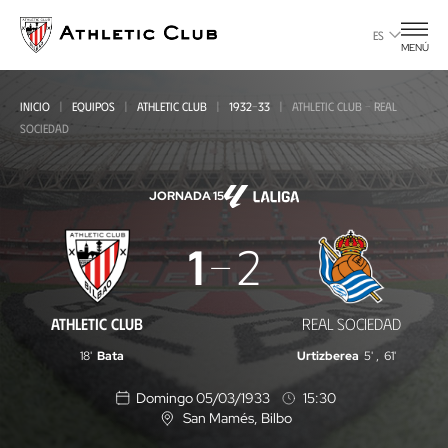
Ir
al
ES
MENÚ
contenido
principal
INICIO
EQUIPOS
ATHLETIC CLUB
1932-33
ATHLETIC CLUB - REAL
SOCIEDAD
JORNADA 15
Athletic
1
2
Club
-
ATHLETIC CLUB
REAL SOCIEDAD
Real
18'
Bata
Urtizberea
5'
,
61'
Sociedad
Domingo 05/03/1933
15:30
San Mamés
, Bilbo
U
b