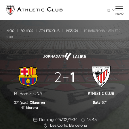
Ir
al
ES
MENÚ
contenido
principal
INICIO
EQUIPOS
ATHLETIC CLUB
1933-34
FC BARCELONA - ATHLETIC
CLUB
JORNADA 17
FC
2
1
Barcelona
-
FC BARCELONA
ATHLETIC CLUB
Athletic
37' (p.p.)
Cilaurren
Bata
57'
Club
41'
Morera
Domingo 25/02/1934
15:45
Les Corts
, Barcelona
U