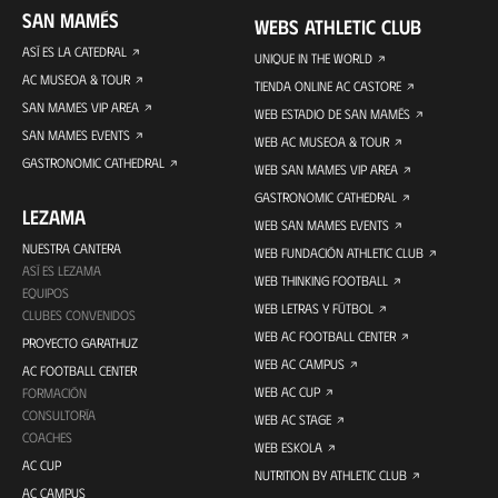
SAN MAMÉS
WEBS ATHLETIC CLUB
ASÍ ES LA CATEDRAL
UNIQUE IN THE WORLD
AC MUSEOA & TOUR
TIENDA ONLINE AC CASTORE
SAN MAMES VIP AREA
WEB ESTADIO DE SAN MAMÉS
SAN MAMES EVENTS
WEB AC MUSEOA & TOUR
GASTRONOMIC CATHEDRAL
WEB SAN MAMES VIP AREA
GASTRONOMIC CATHEDRAL
LEZAMA
WEB SAN MAMES EVENTS
NUESTRA CANTERA
WEB FUNDACIÓN ATHLETIC CLUB
ASÍ ES LEZAMA
WEB THINKING FOOTBALL
EQUIPOS
WEB LETRAS Y FÚTBOL
CLUBES CONVENIDOS
WEB AC FOOTBALL CENTER
PROYECTO GARATHUZ
WEB AC CAMPUS
AC FOOTBALL CENTER
WEB AC CUP
FORMACIÓN
CONSULTORÍA
WEB AC STAGE
COACHES
WEB ESKOLA
AC CUP
NUTRITION BY ATHLETIC CLUB
AC CAMPUS