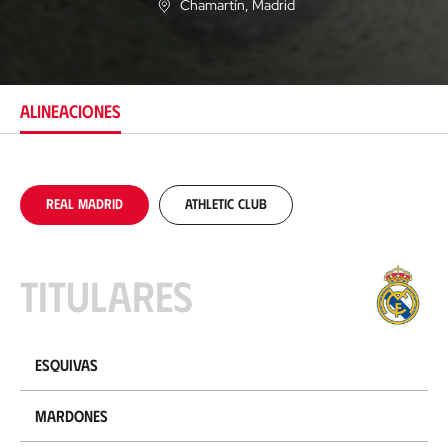
Chamartín
, Madrid
U
b
i
c
a
c
ALINEACIONES
i
ó
n
Real Madrid
Athletic Club
Titulares
Esquivas
Mardones