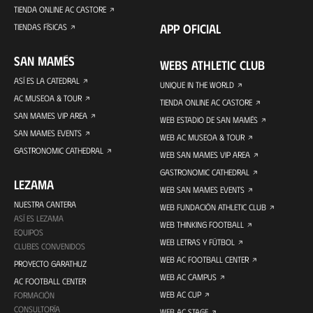
TIENDA ONLINE AC CASTORE
APP OFICIAL
TIENDAS FÍSICAS
SAN MAMÉS
WEBS ATHLETIC CLUB
ASÍ ES LA CATEDRAL
UNIQUE IN THE WORLD
AC MUSEOA & TOUR
TIENDA ONLINE AC CASTORE
SAN MAMES VIP AREA
WEB ESTADIO DE SAN MAMÉS
SAN MAMES EVENTS
WEB AC MUSEOA & TOUR
GASTRONOMIC CATHEDRAL
WEB SAN MAMES VIP AREA
GASTRONOMIC CATHEDRAL
LEZAMA
WEB SAN MAMES EVENTS
NUESTRA CANTERA
WEB FUNDACIÓN ATHLETIC CLUB
ASÍ ES LEZAMA
WEB THINKING FOOTBALL
EQUIPOS
WEB LETRAS Y FÚTBOL
CLUBES CONVENIDOS
WEB AC FOOTBALL CENTER
PROYECTO GARATHUZ
WEB AC CAMPUS
AC FOOTBALL CENTER
WEB AC CUP
FORMACIÓN
CONSULTORÍA
WEB AC STAGE