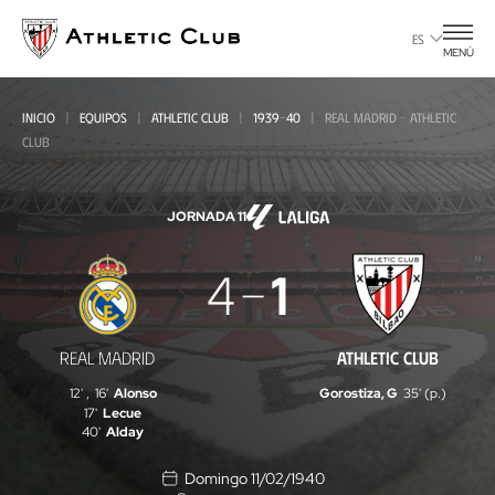
Ir
al
ES
MENÚ
contenido
principal
INICIO
EQUIPOS
ATHLETIC CLUB
1939-40
REAL MADRID - ATHLETIC
CLUB
JORNADA 11
Real
4
1
Madrid
-
REAL MADRID
ATHLETIC CLUB
Athletic
12'
,
16'
Alonso
Gorostiza, G
35' (p.)
Club
17'
Lecue
40'
Alday
Domingo 11/02/1940