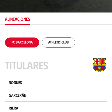
i
c
a
c
ALINEACIONES
i
ó
n
FC Barcelona
Athletic Club
Titulares
Nogues
Garcerán
Riera