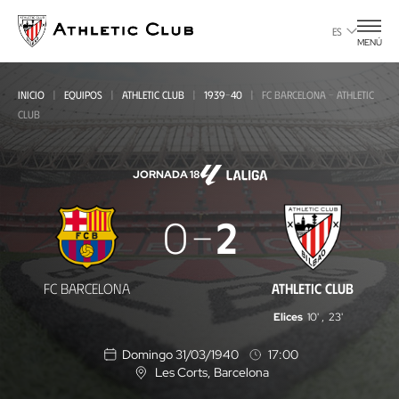
Ir
al
ES
MENÚ
contenido
principal
INICIO
EQUIPOS
ATHLETIC CLUB
1939-40
FC BARCELONA - ATHLETIC
CLUB
JORNADA 18
FC
0
2
Barcelona
-
FC BARCELONA
ATHLETIC CLUB
Athletic
Elices
10'
,
23'
Club
Domingo 31/03/1940
17:00
Les Corts
, Barcelona
U
b