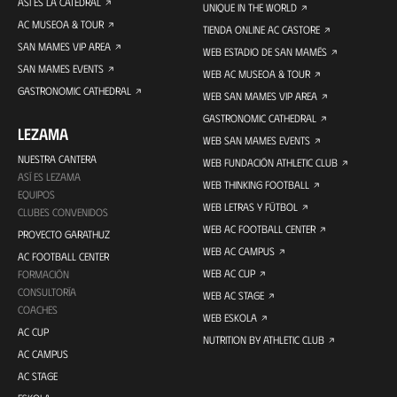
ASÍ ES LA CATEDRAL
UNIQUE IN THE WORLD
AC MUSEOA & TOUR
TIENDA ONLINE AC CASTORE
SAN MAMES VIP AREA
WEB ESTADIO DE SAN MAMÉS
SAN MAMES EVENTS
WEB AC MUSEOA & TOUR
GASTRONOMIC CATHEDRAL
WEB SAN MAMES VIP AREA
GASTRONOMIC CATHEDRAL
LEZAMA
WEB SAN MAMES EVENTS
NUESTRA CANTERA
WEB FUNDACIÓN ATHLETIC CLUB
ASÍ ES LEZAMA
WEB THINKING FOOTBALL
EQUIPOS
WEB LETRAS Y FÚTBOL
CLUBES CONVENIDOS
WEB AC FOOTBALL CENTER
PROYECTO GARATHUZ
WEB AC CAMPUS
AC FOOTBALL CENTER
WEB AC CUP
FORMACIÓN
CONSULTORÍA
WEB AC STAGE
COACHES
WEB ESKOLA
AC CUP
NUTRITION BY ATHLETIC CLUB
AC CAMPUS
AC STAGE