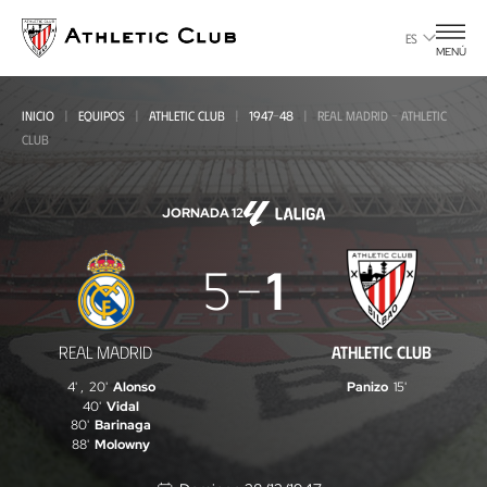
Ir
al
ES
MENÚ
contenido
principal
INICIO
EQUIPOS
ATHLETIC CLUB
1947-48
REAL MADRID - ATHLETIC
CLUB
JORNADA 12
Real
5
1
Madrid
-
REAL MADRID
ATHLETIC CLUB
Athletic
4'
,
20'
Alonso
Panizo
15'
Club
40'
Vidal
80'
Barinaga
88'
Molowny