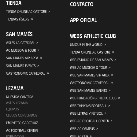
TIENDA
CONTACTO
TIENDA ONLINE AC CASTORE
APP OFICIAL
TIENDAS FÍSICAS
SAN MAMÉS
WEBS ATHLETIC CLUB
ASÍ ES LA CATEDRAL
UNIQUE IN THE WORLD
AC MUSEOA & TOUR
TIENDA ONLINE AC CASTORE
SAN MAMES VIP AREA
WEB ESTADIO DE SAN MAMÉS
SAN MAMES EVENTS
WEB AC MUSEOA & TOUR
GASTRONOMIC CATHEDRAL
WEB SAN MAMES VIP AREA
GASTRONOMIC CATHEDRAL
LEZAMA
WEB SAN MAMES EVENTS
NUESTRA CANTERA
WEB FUNDACIÓN ATHLETIC CLUB
ASÍ ES LEZAMA
WEB THINKING FOOTBALL
EQUIPOS
WEB LETRAS Y FÚTBOL
CLUBES CONVENIDOS
WEB AC FOOTBALL CENTER
PROYECTO GARATHUZ
WEB AC CAMPUS
AC FOOTBALL CENTER
WEB AC CUP
FORMACIÓN