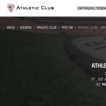
Ir
al
Entradas
Tiend
contenido
principal
INICIO
EQUIPOS
ATHLETIC CLUB
1957-58
ATHLETIC CLUB - R
Athletic
ATHLE
Club
-
7
17'
,
68'
Real
32'
M
Zaragoza