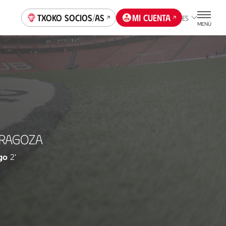
Txoko socios/as
Mi cuenta
ES
MENÚ
ARAGOZA
go
2'