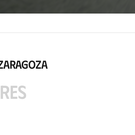
 Zaragoza
ARES