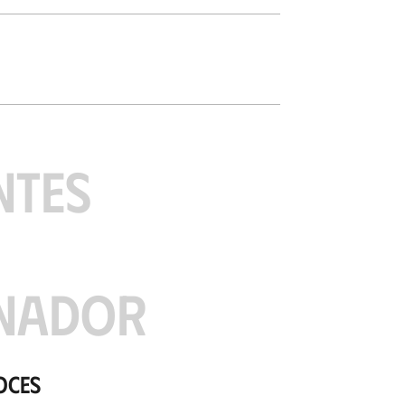
NTES
NADOR
oces