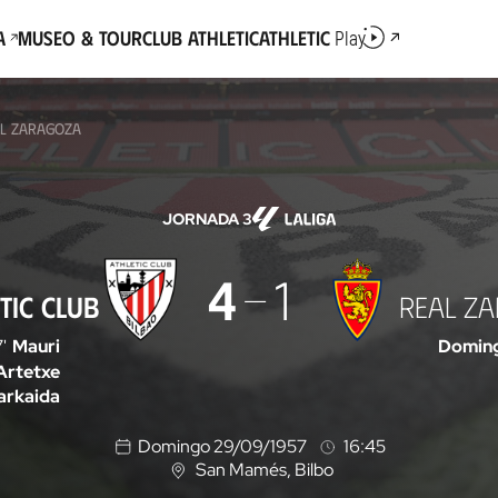
a
Museo & Tour
Club Athletic
Athletic
Play
EAL ZARAGOZA
JORNADA 3
4
1
TIC CLUB
REAL Z
'
Mauri
Domin
Artetxe
arkaida
Domingo 29/09/1957
16:45
San Mamés
, Bilbo
U