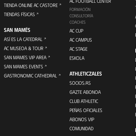
AC FOOTBALL CENTER
TIENDA ONLINE AC CASTORE
FORMACIÓN
TIENDAS FÍSICAS
CONSULTORÍA
COACHES
SAN MAMÉS
AC CUP
ASÍ ES LA CATEDRAL
AC CAMPUS
AC MUSEOA & TOUR
AC STAGE
SAN MAMES VIP AREA
ESKOLA
SAN MAMES EVENTS
ATHLETICZALES
GASTRONOMIC CATHEDRAL
SOCIOS/AS
GAZTE ABONOA
CLUB ATHLETIC
PEÑAS OFICIALES
ABONOS VIP
COMUNIDAD