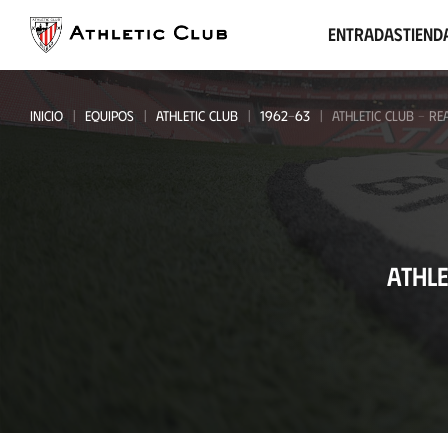
Ir
al
Entradas
Tiend
contenido
principal
INICIO
EQUIPOS
ATHLETIC CLUB
1962-63
ATHLETIC CLUB - RE
Athletic
ATHLE
Club
-
Real
Betis