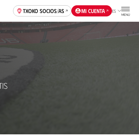
Txoko socios/as
Mi cuenta
ES
MENÚ
TIS