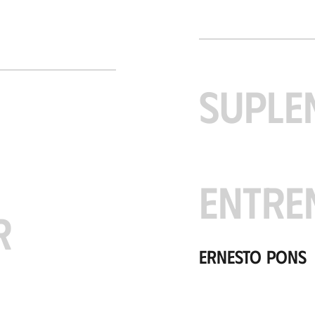
SUPLE
ENTRE
R
Ernesto Pons