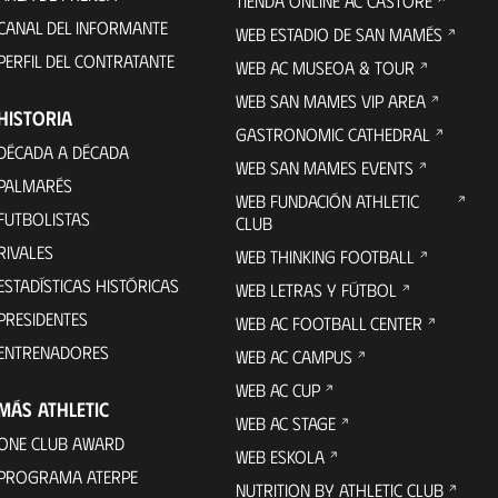
TIENDA ONLINE AC CASTORE
CANAL DEL INFORMANTE
WEB ESTADIO DE SAN MAMÉS
PERFIL DEL CONTRATANTE
WEB AC MUSEOA & TOUR
WEB SAN MAMES VIP AREA
HISTORIA
GASTRONOMIC CATHEDRAL
DÉCADA A DÉCADA
WEB SAN MAMES EVENTS
PALMARÉS
WEB FUNDACIÓN ATHLETIC
FUTBOLISTAS
CLUB
RIVALES
WEB THINKING FOOTBALL
ESTADÍSTICAS HISTÓRICAS
WEB LETRAS Y FÚTBOL
PRESIDENTES
WEB AC FOOTBALL CENTER
ENTRENADORES
WEB AC CAMPUS
WEB AC CUP
MÁS ATHLETIC
WEB AC STAGE
ONE CLUB AWARD
WEB ESKOLA
PROGRAMA ATERPE
NUTRITION BY ATHLETIC CLUB