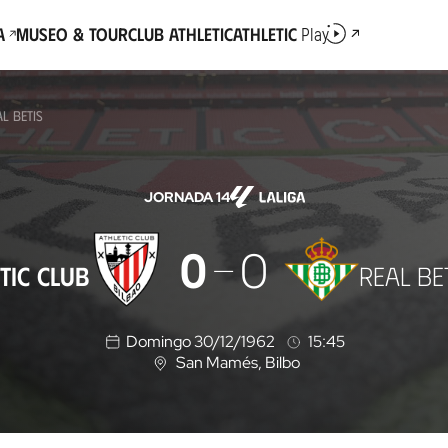
a
Museo & Tour
Club Athletic
Athletic
Play
AL BETIS
JORNADA 14
0
0
TIC CLUB
REAL BE
Domingo 30/12/1962
15:45
San Mamés
, Bilbo
U
b
i
c