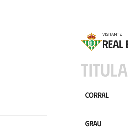
a
c
i
ó
n
VISITANTE
Real 
TITUL
Corral
Grau