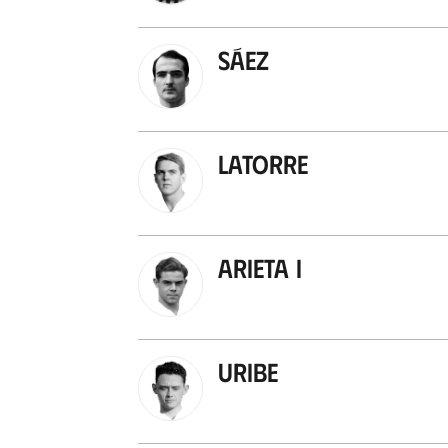
Sáez
Latorre
Arieta I
Uribe