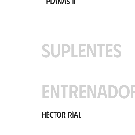
Planas II
SUPLENTES
ENTRENADO
Héctor Ríal