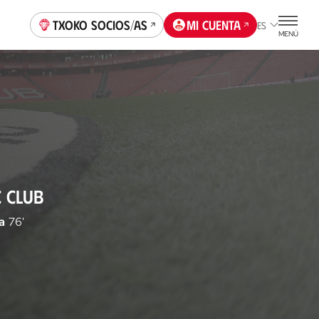
Txoko socios/as
Mi cuenta
ES
MENÚ
C CLUB
a
76'