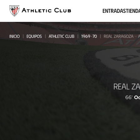
Ir
al
Entradas
Tiend
contenido
principal
INICIO
EQUIPOS
ATHLETIC CLUB
1969-70
REAL ZARAGOZA - A
Real
REAL Z
Zaragoza
-
66'
O
Athletic
Club