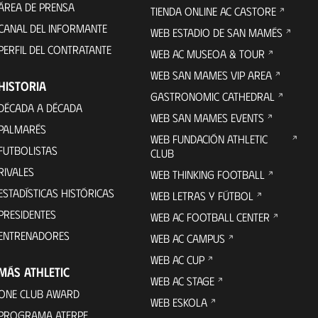
ÁREA DE PRENSA
TIENDA ONLINE AC CASTORE
CANAL DEL INFORMANTE
WEB ESTADIO DE SAN MAMÉS
PERFIL DEL CONTRATANTE
WEB AC MUSEOA & TOUR
WEB SAN MAMES VIP AREA
HISTORIA
GASTRONOMIC CATHEDRAL
DÉCADA A DÉCADA
WEB SAN MAMES EVENTS
PALMARÉS
WEB FUNDACIÓN ATHLETIC
FUTBOLISTAS
CLUB
RIVALES
WEB THINKING FOOTBALL
ESTADÍSTICAS HISTÓRICAS
WEB LETRAS Y FÚTBOL
PRESIDENTES
WEB AC FOOTBALL CENTER
ENTRENADORES
WEB AC CAMPUS
WEB AC CUP
MÁS ATHLETIC
WEB AC STAGE
ONE CLUB AWARD
WEB ESKOLA
PROGRAMA ATERPE