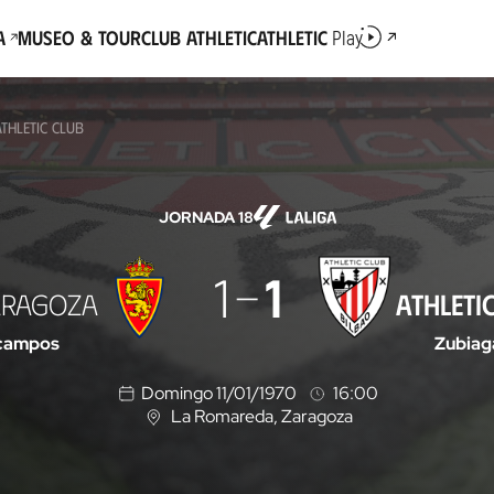
a
Museo & Tour
Club Athletic
Athletic
Play
THLETIC CLUB
JORNADA 18
1
1
ARAGOZA
ATHLETI
campos
Zubiag
Domingo 11/01/1970
16:00
La Romareda
, Zaragoza
U
b
i
c