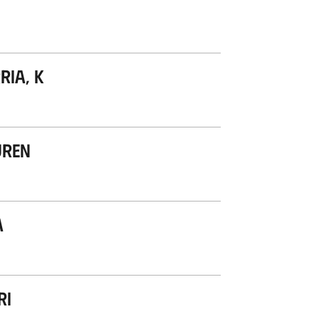
ria, K
uren
a
ri