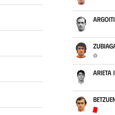
Argoit
Zubiag
Arieta I
Betzue