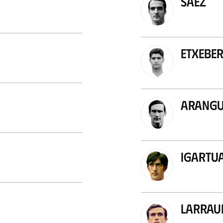
Sáez
Etxeber
Arang
Igartu
Larrau