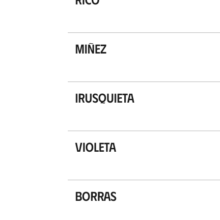
Miñez
Irusquieta
Violeta
Borras