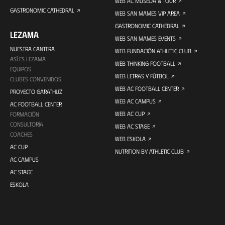
WEB AC MUSEOA & TOUR
GASTRONOMIC CATHEDRAL
WEB SAN MAMES VIP AREA
GASTRONOMIC CATHEDRAL
LEZAMA
WEB SAN MAMES EVENTS
NUESTRA CANTERA
WEB FUNDACIÓN ATHLETIC CLUB
ASÍ ES LEZAMA
WEB THINKING FOOTBALL
EQUIPOS
WEB LETRAS Y FÚTBOL
CLUBES CONVENIDOS
WEB AC FOOTBALL CENTER
PROYECTO GARATHUZ
WEB AC CAMPUS
AC FOOTBALL CENTER
WEB AC CUP
FORMACIÓN
CONSULTORÍA
WEB AC STAGE
COACHES
WEB ESKOLA
AC CUP
NUTRITION BY ATHLETIC CLUB
AC CAMPUS
AC STAGE
ESKOLA