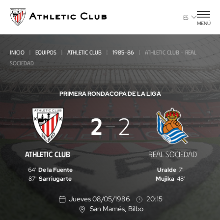
Ir
al
ES
MENÚ
contenido
principal
INICIO
EQUIPOS
ATHLETIC CLUB
1985-86
ATHLETIC CLUB - REAL
SOCIEDAD
PRIMERA RONDA
COPA DE LA LIGA
Athletic
2
2
Club
-
ATHLETIC CLUB
REAL SOCIEDAD
Real
64'
De la Fuente
Uralde
7'
Sociedad
87'
Sarriugarte
Mujika
48'
Jueves 08/05/1986
20:15
San Mamés
, Bilbo
U