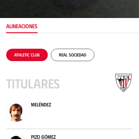
b
i
c
a
c
ALINEACIONES
i
ó
n
Athletic Club
Real Sociedad
Titulares
Meléndez
Pizo Gómez