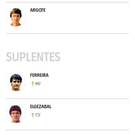
Argote
Suplentes
Ferreira
46
’
Elgezabal
73
’