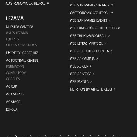
GASTRONOMIC CATHEDRAL
WEB SAN MAMES VIP AREA
GASTRONOMIC CATHEDRAL
LEZAMA
WEB SAN MAMES EVENTS
NUESTRA CANTERA
WEB FUNDACIÓN ATHLETIC CLUB
ASÍ ES LEZAMA
WEB THINKING FOOTBALL
EQUIPOS
WEB LETRAS Y FÚTBOL
CLUBES CONVENIDOS
WEB AC FOOTBALL CENTER
PROYECTO GARATHUZ
WEB AC CAMPUS
AC FOOTBALL CENTER
WEB AC CUP
FORMACIÓN
CONSULTORÍA
WEB AC STAGE
COACHES
WEB ESKOLA
AC CUP
NUTRITION BY ATHLETIC CLUB
AC CAMPUS
AC STAGE
ESKOLA