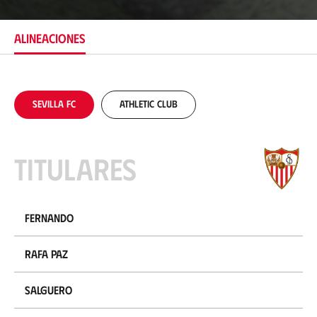
c
a
c
ALINEACIONES
i
ó
n
Sevilla FC
Athletic Club
Titulares
Fernando
Rafa Paz
Salguero