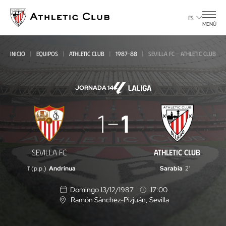
Ir
al
ES
MENÚ
contenido
principal
INICIO
EQUIPOS
ATHLETIC CLUB
1987-88
SEVILLA FC - ATHLETIC CLUB
JORNADA 14
Sevilla
1
1
FC
-
SEVILLA FC
ATHLETIC CLUB
Athletic
1' (p.p.)
Andrinua
Sarabia
2'
Club
Domingo 13/12/1987
17:00
Ramón Sánchez-Pizjuán
, Sevilla
U
b
i