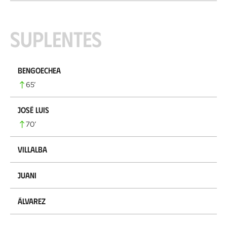
Suplentes
Bengoechea
65
’
José Luis
70
’
Villalba
Juani
Álvarez